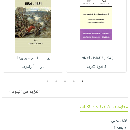
صابون
فيديوهات
عربة
أطفال
أسئلة
التسوق
مناسبات
يتكرر
طرحها
نشرة
الإصدارات
خدمات
نيل
وفرات
إشكالية العلاقة الثقاف
يرماك - فاتح سيبيريا 1
انشر
لـ ندوة فكرية
لـ ن . أ . أبراموف
كتابك
تواصل
5
4
3
2
1
معنا
المزيد من البنود »
معلومات إضافية عن الكتاب
لغة:
عربي
طبعة:
1