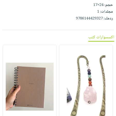
حجم:
24×17
مجلدات:
1
ردمك:
9786144429327
اكسسوارات كتب