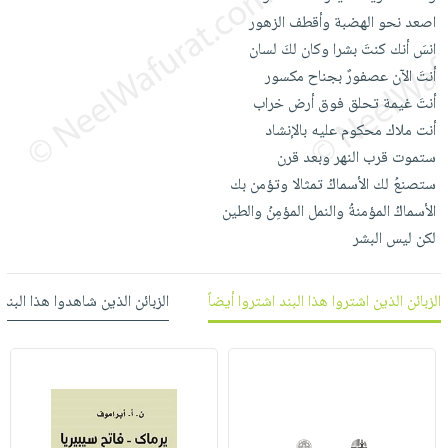
العناية
الأكثر
شحن
اصعد نحو الهضبة وأقطف الزهور
أدوات
بالأسنان
مبيعاً
مجاني
انسَ أنك كنتَ بشرا وكان لكَ لسان
المائدة
الحمية
العودة
أنتَ الآن عصفورٌ بجناح مكسور
بنود
الأوعية
والتغذية
للمدارس
أنتَ غيمة تحلق فوق أرض خراب
مختارة
والتخزين
اشتراكات
اكسسوارات
أنت ملاك محكوم عليه بالإنشاد
أدوات
كتب
كل
ستموت قرب النهر وبعد قرن
بحث
المطبخ
الاشتراكات
ستصنعُ لك الأسماكُ تمثالا وتؤمن بك
اكسسوارات
متقدم
الأسماكُ المؤمنةُ والنمل المؤمِنُ والطين
منزلية
صندوق
لكن ليس البشر
القراءة
اكسسوارات
iKitab
ملابس
نيل
بلا
الزبائن الذين اشتروا هذا البند اشتروا أيضاً
الزبائن الذين شاهدوا هذا البند
مطرزات
وفرات
حدود
حقائب
عن
حسابك
حلي
الشركة
عناية
لائحة
سياسة
بالذات
الأمنيات
الشركة