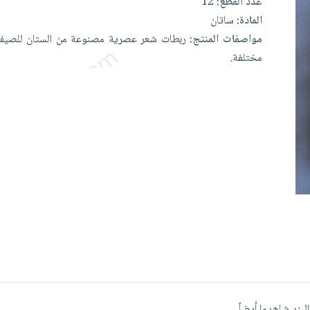
عدد القطع:
12
المادة:
ساتان
مواصفات المنتج:
ربطات
شعر
عصرية
مصنوعة
من
الستان
للصي
مختلفة.
البند شاهدوا أيضاً