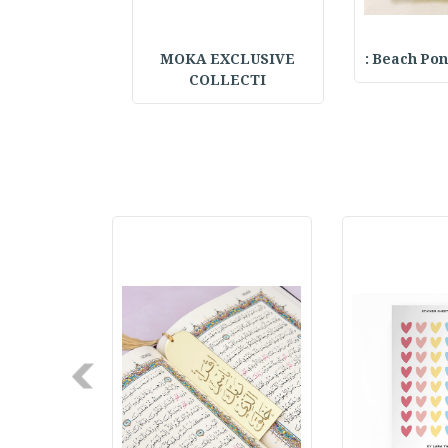
Beach Ponc
MOKA EXCLUSIVE
Embroidered Hat
COLLECTI
Next