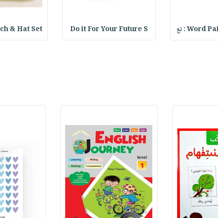
Word  : تع
Do it For Your Future S
h & Hat Set :