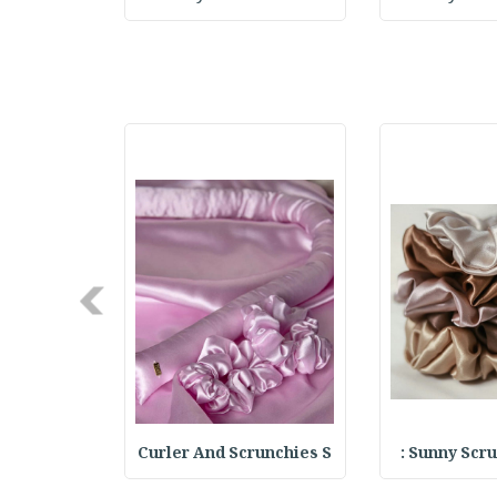
Next
Sunny Scrun
Curler And Scrunchies S
Hair Curler : م