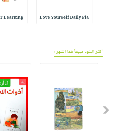
فيديوهات
صابون
عربة
أسئلة
التسوق
أطفال
يتكرر
Cr : فاصل
Love Yourself Daily Pla
Pair Learning
مناسبات
طرحها
نشرة
الإصدارات
خدمات
نيل
وفرات
أكثر البنود مبيعاً هذا الشهر :
انشر
كتابك
تواصل
معنا
Previous