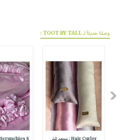
وصلنا حديثاً لـ TOOT BY TALL :
Previous
Summer S
Hair Curler : مجعد للش
 Scrunchies S