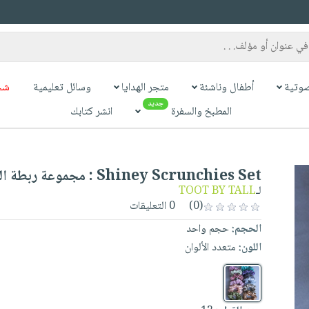
وتية
أطفال وناشئة
متجر الهدايا
وسائل تعليمية
شح
جديد
المطبخ والسفرة
انشر كتابك
Shiney Scrunchies Set : مجموعة ربطة الشعر الامعة
لـ
TOOT BY TALL
(0)
0 التعليقات
الحجم:
حجم واحد
اللون:
متعدد الألوان