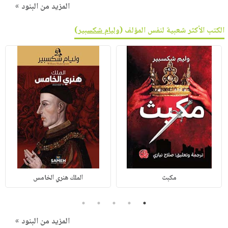
المزيد من البنود »
الكتب الأكثر شعبية لنفس المؤلف (
وليام شكسبير
)
مكبث
الملك هنري الخامس
5
4
3
2
1
المزيد من البنود »