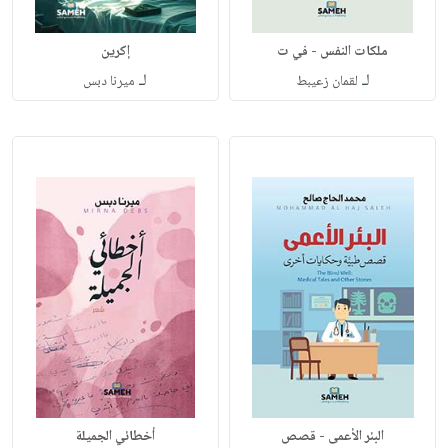
ملكات النفس - في ت
إكرين
لـ
لـ
لقمان زعيبط
ميرنا دبس
البئر الأعمى - قصص
أخطائي الجميلة