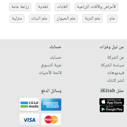
الأمراض والآفات الزراعية
الغابات
تغذية
زراعة عامة
عام
علم التربة
علم الحيوان
علم النبات
منزلية
عن نيل وفرات
حسابك
عن الشركة
حسابك
سياسة الشركة
عربة التسوق
فيديوهات
لائحة الأمنيات
انشر كتابك
حمّل iKitab
وسائل الدفع