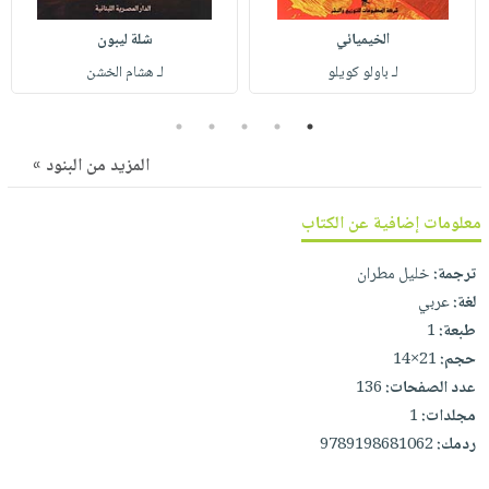
صابون
فيديوهات
عربة
الخيميائي
شلة ليبون
أطفال
أسئلة
التسوق
لـ باولو كويلو
لـ هشام الخشن
مناسبات
يتكرر
طرحها
نشرة
5
4
3
2
1
الإصدارات
خدمات
المزيد من البنود »
نيل
وفرات
معلومات إضافية عن الكتاب
انشر
كتابك
ترجمة:
خليل مطران
تواصل
لغة:
عربي
معنا
طبعة:
1
حجم:
21×14
عدد الصفحات:
136
مجلدات:
1
ردمك:
9789198681062