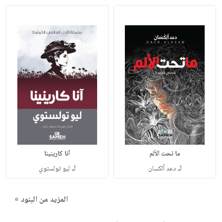
ما تحت الألم
آنا كارينينا
لـ
لـ
دعد ألكسان
ليو تولستوي
المزيد من البنود »