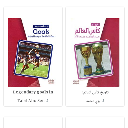
تاريخ كأس العالم ؛
Legendary goals in
لـ
لـ
لؤي محمد
Talal Abu Seif