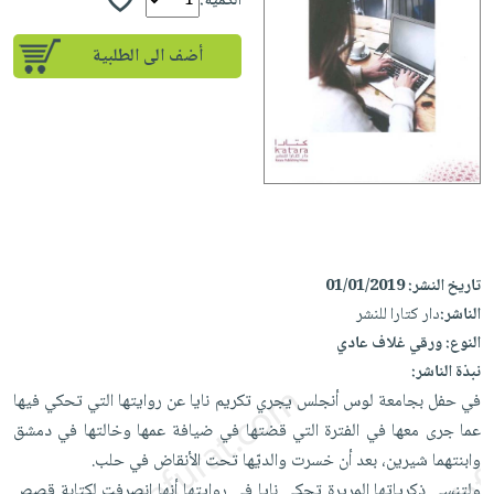
إختياراتنا
الكمية:
تعليمية
أسئلة
إختياراتنا
المواضيع
iKitab
يتكرر
أضف الى الطلبية
كتب
بلا
الأكثر
طرحها
أكاديمية
الصحة
حدود
مبيعاً
تحميل
والعناية
صندوق
أسئلة
وسائل
masmu3
الشخصية
القراءة
يتكرر
تعليمية
على
جديد
English
طرحها
صندوق
Android
books
الكل
تحميل
القراءة
تحميل
iKitab
أجهزة
جوائز
المطبخ
masmu3
على
العناية
تاريخ النشر:
01/01/2019
والسفرة
على
Android
جديد
الشخصية
الناشر:
دار كتارا للنشر
Apple
النوع:
ورقي غلاف عادي
تحميل
العناية
الكل
نبذة الناشر:
iKitab
وتصفيف
أواني
متجر
في حفل بجامعة لوس أنجلس يجري تكريم نايا عن روايتها التي تحكي فيها
على
الشعر
الطهي
الهدايا
عما جرى معها في الفترة التي قضتها في ضيافة عمها وخالتها في دمشق
Apple
العناية
أدوات
وابنتهما شيرين، بعد أن خسرت والديّها تحت الأنقاض في حلب.
بالجسم
أقسام
الخبز
ولتنسى ذكرياتها المريرة تحكى نايا في روايتها أنها انصرفت لكتابة قصص