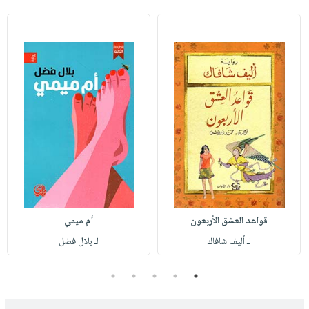
قواعد العشق الأربعون
أم ميمي
لـ أليف شافاك
لـ بلال فضل
5
4
3
2
1