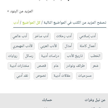
5
4
3
2
1
المزيد من البنود »
تصفح المزيد من الكتب في المواضيع التالية /
كل المواضيع
/
أدب
أدب إسلامي
أدب رحلات
أدب ساخر
أدب عالمي
أعمال كاملة
أمثال
الأدب العربي
الأدب المهجري
الخطب
تاريخ الأدب
دراسات أدبية
رسائل
روايات
شعر
طرائف ونوادر
عام
قصص
مختارات أدبية
مسرحيات
مقالات أدبية
نصوص
نقد أدبي
عن نيل وفرات
حسابك