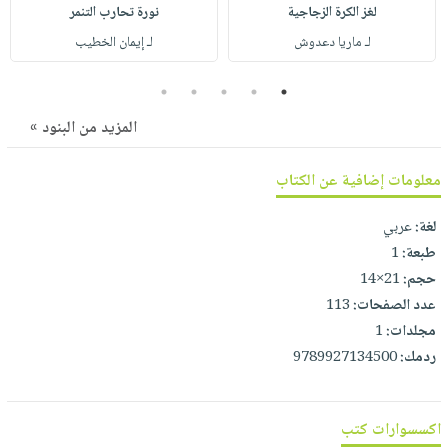
صابون
لغز الكرة الزجاجية
نورة تحارب التنمر
فيديوهات
عربة
أطفال
لـ ماريا دعدوش
لـ إيمان الخطيب
أسئلة
التسوق
مناسبات
يتكرر
5
4
3
2
1
طرحها
نشرة
المزيد من البنود »
الإصدارات
خدمات
نيل
معلومات إضافية عن الكتاب
وفرات
انشر
لغة:
عربي
كتابك
طبعة:
1
تواصل
حجم:
21×14
معنا
عدد الصفحات:
113
مجلدات:
1
ردمك:
9789927134500
اكسسوارات كتب