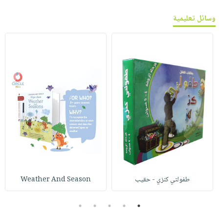
وسائل تعليمية
طفولتي كنزي - حقيب
Weather And Season
5
4
3
2
1