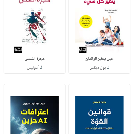
حين يتغير الوالدان
هجرة الشمس
لـ
لـ
بول ديكس
أدونيس