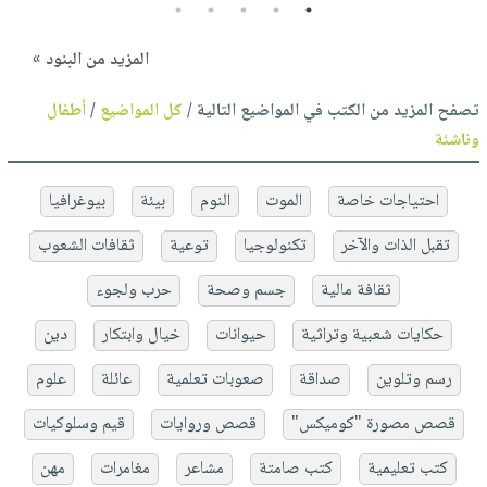
5
4
3
2
1
المزيد من البنود »
تصفح المزيد من الكتب في المواضيع التالية /
كل المواضيع
/
أطفال
وناشئة
احتياجات خاصة
الموت
النوم
بيئة
بيوغرافيا
تقبل الذات والآخر
تكنولوجيا
توعية
ثقافات الشعوب
ثقافة مالية
جسم وصحة
حرب ولجوء
حكايات شعبية وتراثية
حيوانات
خيال وابتكار
دين
رسم وتلوين
صداقة
صعوبات تعلمية
عائلة
علوم
قصص مصورة "كوميكس"
قصص وروايات
قيم وسلوكيات
كتب تعليمية
كتب صامتة
مشاعر
مغامرات
مهن