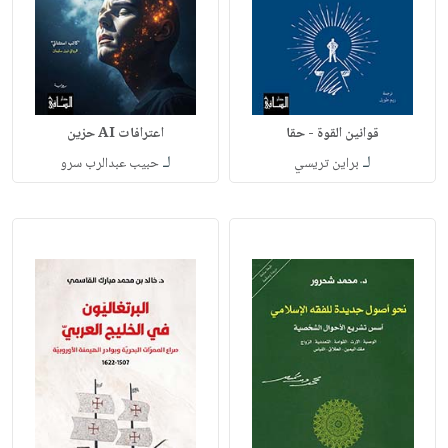
قوانين القوة - حقا
اعترافات AI حزين
لـ
لـ
براين تريسي
حبيب عبدالرب سرو