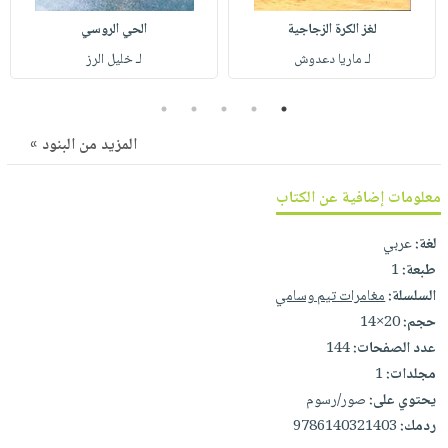
صابون
فيديوهات
عربة
لغز الكرة الزجاجية
الحي الروسي
أطفال
أسئلة
التسوق
لـ ماريا دعدوش
لـ خليل الرز
مناسبات
يتكرر
طرحها
نشرة
5
4
3
2
1
الإصدارات
خدمات
المزيد من البنود »
نيل
وفرات
معلومات إضافية عن الكتاب
انشر
كتابك
لغة:
عربي
طبعة:
1
تواصل
السلسلة:
مغامرات تيم وسامي
معنا
حجم:
20×14
عدد الصفحات:
144
مجلدات:
1
يحتوي على:
صور/رسوم
ردمك:
9786140321403