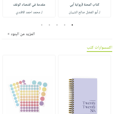
صابون
فيديوهات
كتاب المحنة (رواية أبي
مقدمة في اقتصاد الوقف
عربة
أطفال
أسئلة
لـ أبو الفضل صالح الشيبان
لـ محمد احمد الافندي
التسوق
مناسبات
يتكرر
5
4
3
2
1
طرحها
نشرة
الإصدارات
خدمات
المزيد من البنود »
نيل
وفرات
اكسسوارات كتب
انشر
كتابك
تواصل
معنا