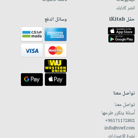
انشر كتابك
حمّل iKitab
وسائل الدفع
تواصل معنا
تواصل معنا
أسئلة يتكرر طرحها
+96171172802
info@nwf.com
نشرة الإصدارات