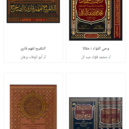
وحي الفؤاد ؛ مقالا
التلقيح لفهم قارئ
لـ
لـ
محمد فؤاد عبد ال
أبو الوفاء برهان