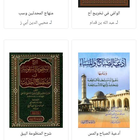
الوافي في تخريج أح
منهاج المحدثين وسب
لـ
لـ
عبد الله بن قدام
محيي الدين أبي ز
أدعية الصباح والمس
شرح المنظومة البيق