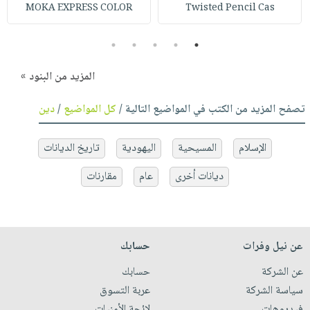
MOKA EXPRESS COLOR
Twisted Pencil Cas
5
4
3
2
1
المزيد من البنود »
تصفح المزيد من الكتب في المواضيع التالية /
كل المواضيع
/
دين
الإسلام
المسيحية
اليهودية
تاريخ الديانات
ديانات أخرى
عام
مقارنات
عن نيل وفرات
حسابك
عن الشركة
حسابك
سياسة الشركة
عربة التسوق
فيديوهات
لائحة الأمنيات