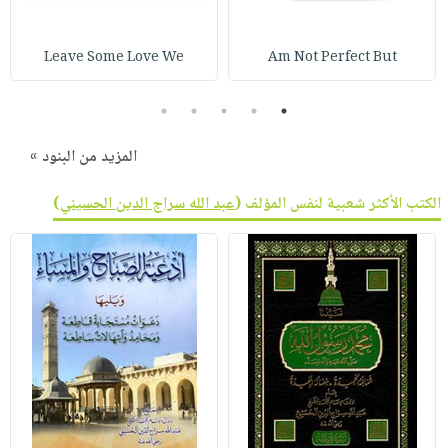
Leave Some Love We
Am Not Perfect But
5
4
3
2
1
المزيد من البنود »
الكتب الأكثر شعبية لنفس المؤلف (
عبد الله سراج الدين الحسيني
)