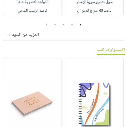
صابون
حول تفسير سورة الإنسان
القواعد الأصولية عند ا
فيديوهات
عربة
لـ عبد الله سراج الدين ال
لـ عبد الرقيب الشامي
أطفال
أسئلة
التسوق
مناسبات
يتكرر
5
4
3
2
1
طرحها
نشرة
المزيد من البنود »
الإصدارات
خدمات
نيل
اكسسوارات كتب
وفرات
انشر
كتابك
تواصل
معنا