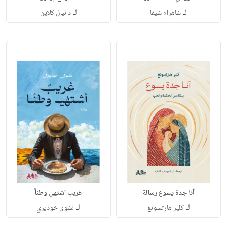
لـ
لـ
شاهرام شيفا
دانيال كلاين
آنا جدة يسوع رسالة
غريب اشتهي وطناً
لـ
لـ
كلير هارتسونغ
نشوى خوذيري