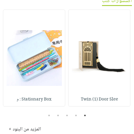
اكسسوارات كتب
Twin (1) Door Slee
Stationary Box : م
5
4
3
2
1
المزيد من البنود »