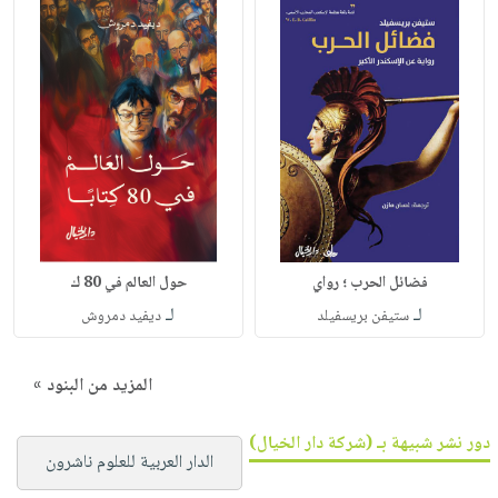
فضائل الحرب ؛ رواي
حول العالم في 80 ك
لـ
لـ
ستيفن بريسفيلد
ديفيد دمروش
المزيد من البنود »
دور نشر شبيهة بـ (شركة دار الخيال)
الدار العربية للعلوم ناشرون