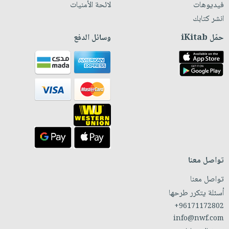
فيديوهات
لائحة الأمنيات
انشر كتابك
حمّل iKitab
وسائل الدفع
تواصل معنا
تواصل معنا
أسئلة يتكرر طرحها
+96171172802
info@nwf.com