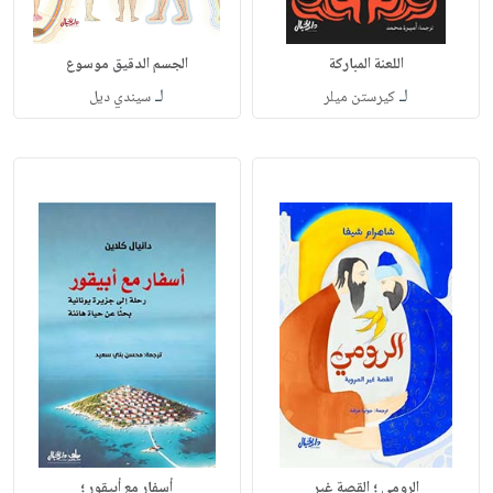
اللعنة المباركة
الجسم الدقيق موسوع
لـ
لـ
كيرستن ميلر
سيندي ديل
الرومي ؛ القصة غير
أسفار مع أبيقور ؛