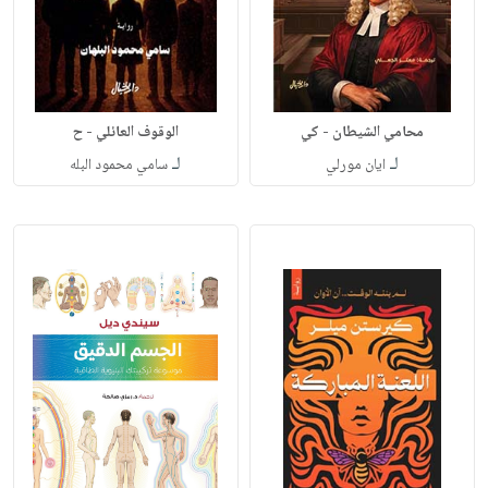
محامي الشيطان - كي
الوقوف العائلي - ح
لـ
لـ
ايان مورلي
سامي محمود البله