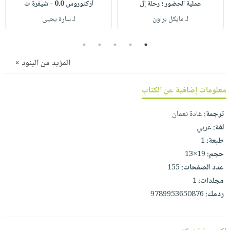
صابون
عملية الحضور ؛ رحلة إل
أركتوروس 0.0 - شيفرة ت
فيديوهات
عربة
لـ مايكل براون
لـ سارة يحيى
أطفال
أسئلة
التسوق
مناسبات
يتكرر
5
4
3
2
1
طرحها
نشرة
المزيد من البنود »
الإصدارات
خدمات
نيل
معلومات إضافية عن الكتاب
وفرات
انشر
ترجمة:
غادة نعمان
كتابك
لغة:
عربي
طبعة:
1
تواصل
حجم:
19×13
معنا
عدد الصفحات:
155
مجلدات:
1
ردمك:
9789953650876