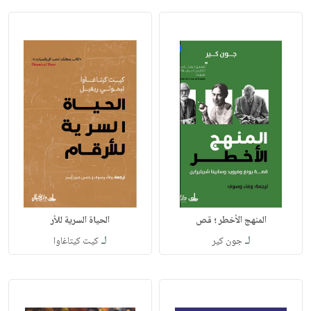
المنهج الأخطر ؛ قص
الحياة السرية للأر
لـ
لـ
جون كير
كيت كيتاغاوا