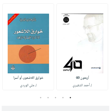
أربعون 40
خوارق اللاشعور، أو أسرا
لـ أحمد الشقيري
لـ علي الوردي
5
4
3
2
1