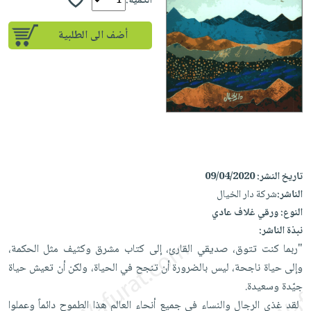
إختياراتنا
الكمية:
تعليمية
أسئلة
إختياراتنا
المواضيع
iKitab
يتكرر
أضف الى الطلبية
كتب
بلا
الأكثر
طرحها
أكاديمية
الصحة
حدود
مبيعاً
تحميل
والعناية
صندوق
أسئلة
إختياراتنا
masmu3
الشخصية
القراءة
يتكرر
وسائل
على
جديد
English
طرحها
تعليمية
Android
books
الكل
تحميل
صندوق
تحميل
iKitab
أجهزة
القراءة
المطبخ
masmu3
تاريخ النشر:
09/04/2020
على
العناية
والسفرة
على
جوائز
الناشر:
شركة دار الخيال
Android
جديد
الشخصية
Apple
النوع:
ورقي غلاف عادي
تحميل
العناية
الكل
نبذة الناشر:
iKitab
وتصفيف
أواني
‏"ربما كنت تتوق، صديقي القارئ، إلى كتاب مشرق وكثيف مثل الحكمة،
متجر
على
الشعر
الطهي
وإلى حياة ناجحة، ليس بالضرورة ‏أن تنجح في الحياة، ولكن أن تعيش حياة
الهدايا
Apple
العناية
جيّدة وسعيدة.‏ ‎
أدوات
بالجسم
أقسام
‎ لقد غذى الرجال والنساء في جميع أنحاء العالم هذا الطموح دائماً وعملوا
الخبز