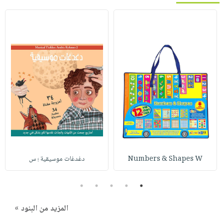
Numbers & Shapes W
دغدغات موسيقية ؛ س
5
4
3
2
1
المزيد من البنود »