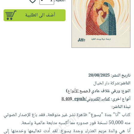
إختياراتنا
الكمية:
تعليمية
أسئلة
إختياراتنا
المواضيع
iKitab
يتكرر
أضف الى الطلبية
كتب
بلا
الأكثر
طرحها
أكاديمية
الصحة
حدود
مبيعاً
تحميل
والعناية
صندوق
أسئلة
إختياراتنا
masmu3
الشخصية
القراءة
يتكرر
وسائل
على
جديد
English
طرحها
تعليمية
Android
books
الكل
تحميل
صندوق
تحميل
iKitab
أجهزة
القراءة
المطبخ
masmu3
تاريخ النشر:
20/08/2025
على
العناية
والسفرة
على
جوائز
الناشر:
شركة دار الخيال
Android
جديد
الشخصية
Apple
النوع:
ورقي غلاف عادي (
جميع الأنواع
)
تحميل
العناية
الكل
أنواع اخرى:
كتاب إلكتروني/epub
8.40$
iKitab
وتصفيف
نبذة الناشر:
أواني
متجر
على
الشعر
کتاب "آنا" جدة "يسوع" ظاهرة نشر غير متوقعة، فقد باع الإصدار الصوتي
الطهي
الهدايا
Apple
العناية
منه 50,000 نسخة فور صدوره مما أكسبه متابعة ‏عالمية واسعة.‏
أدوات
بالجسم
أقسام
آنا هي والدة مريم العذراء وجدة يسوع. لقد أدت تعاليمها وخدمتها إلى
الخبز