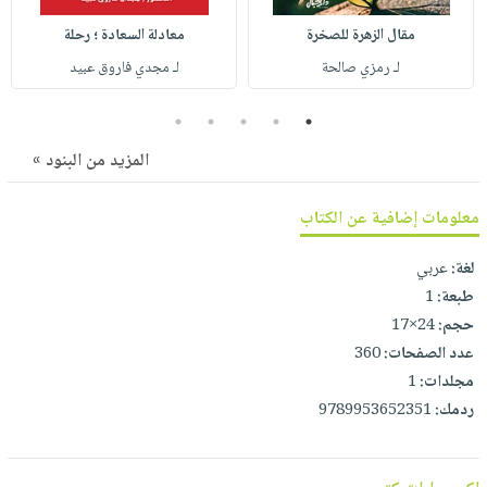
صابون
فيديوهات
عربة
مقال الزهرة للصخرة
معادلة السعادة ؛ رحلة
أطفال
أسئلة
التسوق
لـ رمزي صالحة
لـ مجدي فاروق عبيد
مناسبات
يتكرر
طرحها
نشرة
5
4
3
2
1
الإصدارات
خدمات
المزيد من البنود »
نيل
وفرات
معلومات إضافية عن الكتاب
انشر
كتابك
لغة:
عربي
طبعة:
1
تواصل
حجم:
24×17
معنا
عدد الصفحات:
360
مجلدات:
1
ردمك:
9789953652351