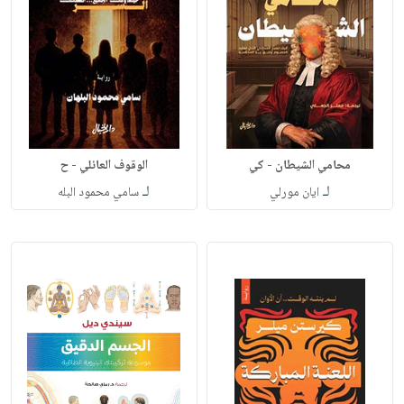
محامي الشيطان - كي
الوقوف العائلي - ح
لـ
لـ
ايان مورلي
سامي محمود البله