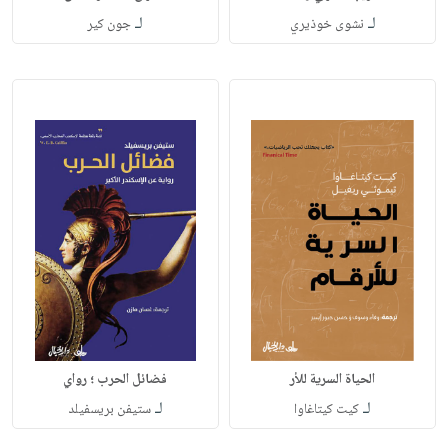
لـ
لـ
نشوى خوذيري
جون كير
الحياة السرية للأر
فضائل الحرب ؛ رواي
لـ
لـ
كيت كيتاغاوا
ستيفن بريسفيلد