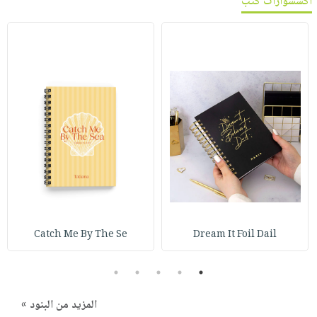
اكسسوارات كتب
Catch Me By The Se
Dream It Foil Dail
5
4
3
2
1
المزيد من البنود »