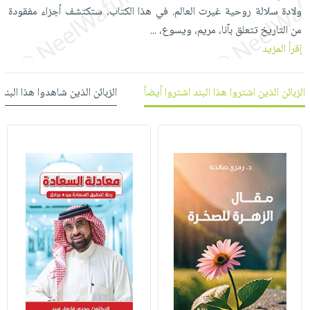
العناية
الأكثر
شحن
ولادة سلالة روحية غيرت العالم. في هذا الكتاب، ستكتشف ‏أجزاء مفقودة
أدوات
بالأسنان
مبيعاً
مجاني
من التاريخ تتعلق بآنا، مريم، ويسوع،
...
المائدة
الحمية
العودة
إقرأ المزيد
بنود
الأوعية
والتغذية
للمدارس
مختارة
والتخزين
اشتراكات
اكسسوارات
الزبائن الذين اشتروا هذا البند اشتروا أيضاً
الزبائن الذين شاهدوا هذا البند
أدوات
كتب
كل
بحث
المطبخ
الاشتراكات
اكسسوارات
متقدم
منزلية
صندوق
القراءة
اكسسوارات
iKitab
ملابس
نيل
بلا
مطرزات
وفرات
حدود
حقائب
عن
حسابك
حلي
الشركة
عناية
لائحة
سياسة
بالذات
الأمنيات
الشركة