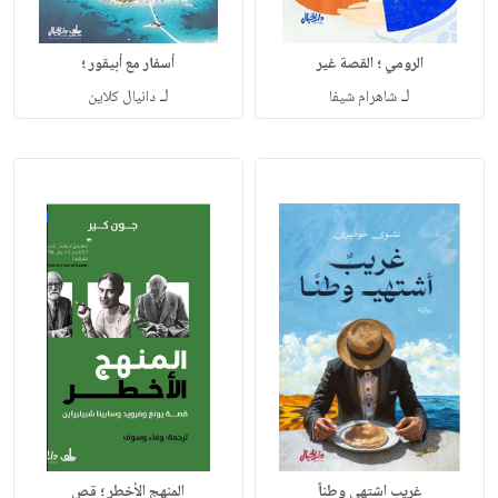
الرومي ؛ القصة غير
أسفار مع أبيقور ؛
لـ
لـ
شاهرام شيفا
دانيال كلاين
غريب اشتهي وطناً
المنهج الأخطر ؛ قص