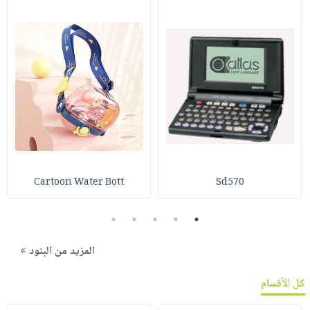
Cartoon Water Bott
Sd570
5
4
3
2
1
المزيد من البنود »
كل الأقسام