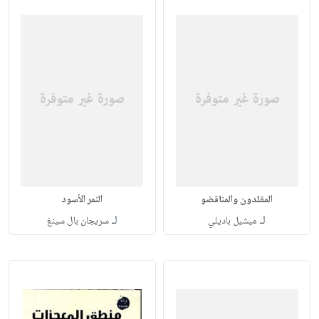
المقلدون والمناقضو
النمر الأسود
لـ
لـ
ميشيل باديلي
سريجان بال سينغ