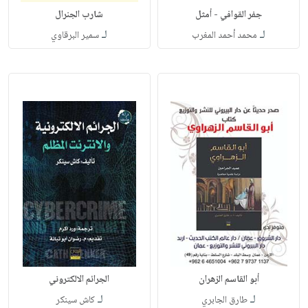
جفر القوافي - أمثل
شارب الجنرال
لـ
لـ
محمد أحمد المغرب
سمير البرقاوي
أبو القاسم الزهران
الجرائم الالكتروني
لـ
لـ
طارق الجابري
كاش سينكر‎