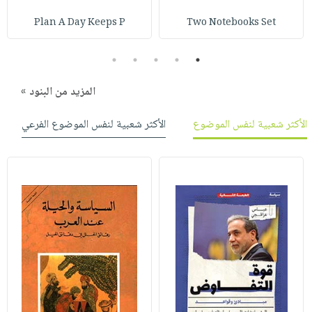
صابون
فيديوهات
عربة
Plan A Day Keeps P
Two Notebooks Set
أطفال
أسئلة
التسوق
مناسبات
يتكرر
5
4
3
2
1
طرحها
نشرة
الإصدارات
المزيد من البنود »
خدمات
نيل
الأكثر شعبية لنفس الموضوع
الأكثر شعبية لنفس الموضوع الفرعي
وفرات
انشر
كتابك
تواصل
معنا