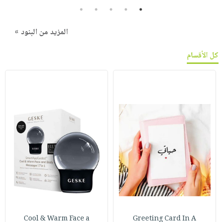
5
4
3
2
1
المزيد من البنود »
كل الأقسام
Cool & Warm Face a
Greeting Card In A