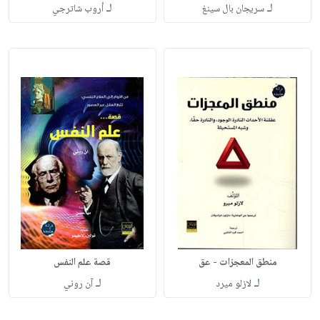
لـ
لـ
سريجان بال سينغ
أروب شاترجي
منطق المعجزات - عق
قصة علم النفس
لـ
لـ
لازلو ميرد
آن روني