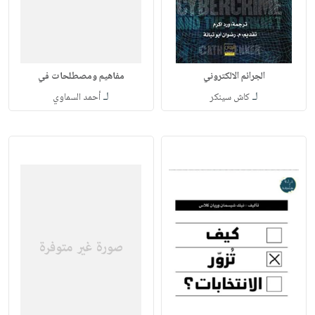
الجرائم الالكتروني
مفاهيم ومصطلحات في
لـ
لـ
كاش سينكر‎
أحمد السماوي