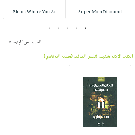
صابون
فيديوهات
عربة
أطفال
Bloom Where You Ar
Super Mom Diamond
أسئلة
التسوق
مناسبات
يتكرر
5
4
3
2
1
طرحها
نشرة
الإصدارات
خدمات
المزيد من البنود »
نيل
وفرات
الكتب الأكثر شعبية لنفس المؤلف (
سمير البرقاوي
)
انشر
كتابك
تواصل
معنا