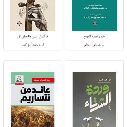
خوارزمية الروح
تراتيل على هامش ال
لـ
لـ
حسام اللحام
محمد أبو كف