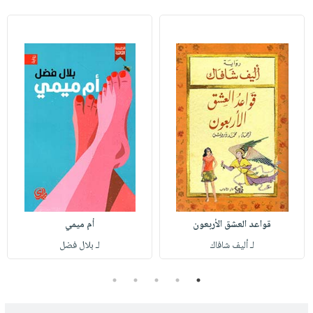
قواعد العشق الأربعون
أم ميمي
لـ أليف شافاك
لـ بلال فضل
5
4
3
2
1