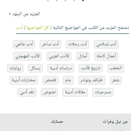
5
4
3
2
1
المزيد من البنود »
تصفح المزيد من الكتب في المواضيع التالية /
كل المواضيع
/
أدب
أدب إسلامي
أدب رحلات
أدب ساخر
أدب عالمي
أعمال كاملة
أمثال
الأدب العربي
الأدب المهجري
الخطب
تاريخ الأدب
دراسات أدبية
رسائل
روايات
شعر
طرائف ونوادر
عام
قصص
مختارات أدبية
مسرحيات
مقالات أدبية
نصوص
نقد أدبي
عن نيل وفرات
حسابك