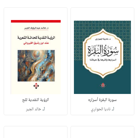
سورة البقرة أسراره
الرؤية النقدية للح
لـ
لـ
ناديا الحواري
خالد الجبر