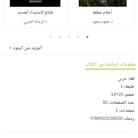
صابون
فيديوهات
عربة
أطفال
أحلام معلقة
طبائع الاستبداد الجديد
أسئلة
التسوق
مناسبات
لـ حمود سعود
لـ الرحالة العربي
يتكرر
طرحها
نشرة
5
4
3
2
1
الإصدارات
خدمات
المزيد من البنود »
نيل
وفرات
معلومات إضافية عن الكتاب
انشر
كتابك
لغة:
عربي
تواصل
طبعة:
1
معنا
حجم:
21×14
عدد الصفحات:
82
مجلدات:
1
ردمك:
9789923130520