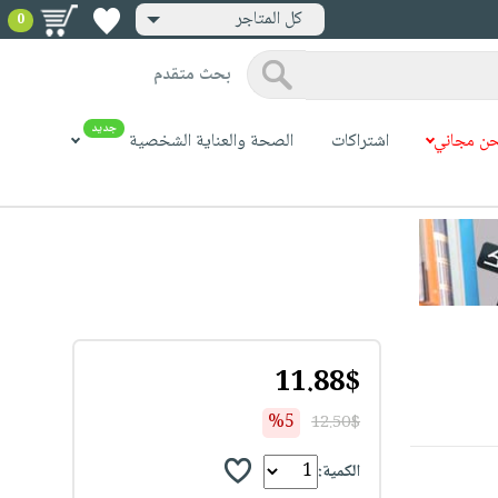
كل المتاجر
0
بحث متقدم
جديد
ن مجاني
اشتراكات
الصحة والعناية الشخصية
11.88$
%5
12.50$
الكمية: