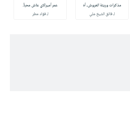
مذكرات وريثة العروش، أه
عمر أميرالاي عاش محباً.
لـ فائق الشيخ علي
لـ فؤاد مطر
ل