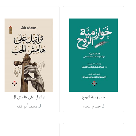
خوارزمية الروح
تراتيل على هامش ال
لـ
لـ
حسام اللحام
محمد أبو كف