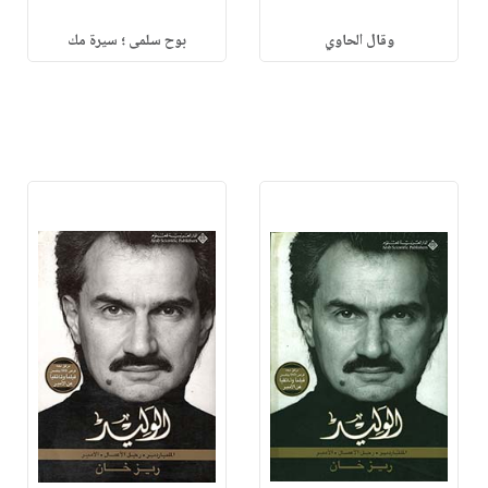
وقال الحاوي
بوح سلمى ؛ سيرة مك