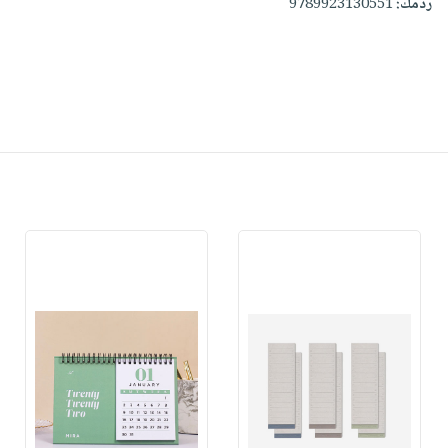
ردمك:
9789923130551