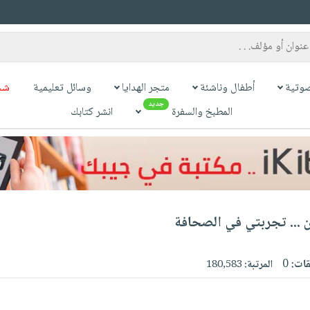
وتية
أطفال وناشئة
متجر الهدايا
وسائل تعليمية
شح
جديد
المطبخ والسفرة
انشر كتابك
 ... تجربتي في الصحافة
قات:
0
المرتبة:
180,583