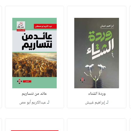
وردة الشتاء
عائد من نتساريم
لـ
لـ
إبراهيم غبيش
عبدالكريم أبو مص