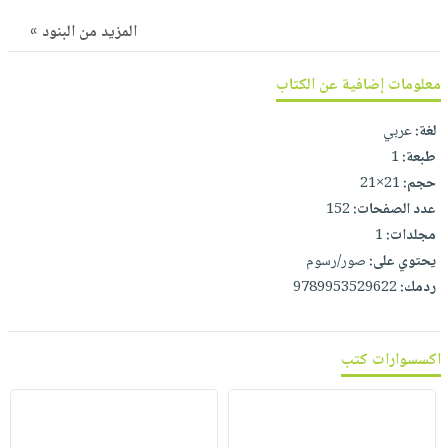
صابون
فيديوهات
عربة
المزيد من البنود »
أطفال
أسئلة
التسوق
مناسبات
يتكرر
معلومات إضافية عن الكتاب
طرحها
نشرة
الإصدارات
لغة:
عربي
خدمات
طبعة:
1
نيل
حجم:
21×21
وفرات
عدد الصفحات:
152
انشر
مجلدات:
1
كتابك
يحتوي على:
صور/رسوم
تواصل
ردمك:
9789953529622
معنا
اكسسوارات كتب