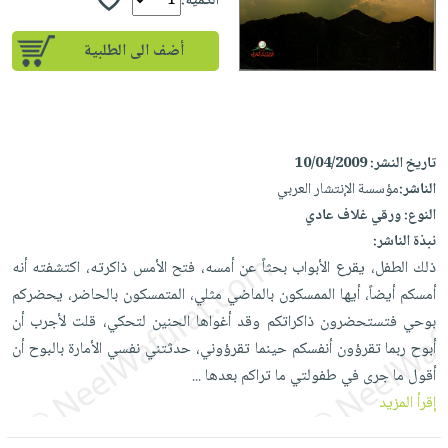
إختياراتنا
الكمية:
تعليمية
أسئلة
إختياراتنا
المواضيع
iKitab
يتكرر
أضف الى الطلبية
كتب
بلا
الأكثر
طرحها
أكاديمية
الصحة
حدود
مبيعاً
تحميل
والعناية
صندوق
أسئلة
إختياراتنا
masmu3
الشخصية
القراءة
يتكرر
وسائل
على
جديد
تاريخ النشر:
10/04/2009
English
طرحها
تعليمية
Android
الناشر:
مؤسسة الإنتشار العربي
books
الكل
تحميل
صندوق
تحميل
النوع:
ورقي غلاف عادي
iKitab
أجهزة
القراءة
المطبخ
masmu3
نبذة الناشر:
على
العناية
والسفرة
على
جوائز
ذلك الطفل، يقرع الأبواب بحثاً عن أمسه، فتح الأمس ذاكرته، اكتشفته أنه
Android
جديد
الشخصية
Apple
أمسكم أيضاً، أيها الممسكون بالماضي مثلي، المتمسكون بالحاضر، يحضركم
تحميل
العناية
بوحي فتستحضرون ذاكراتكم وقد أغواها الحنين لتحكي، قلت لأجرب أن
الكل
iKitab
وتصفيف
أبوح ربما تقرؤون أنفسكم حينما تقرؤوني، حدثتني نفسي الأمارة بالبوح أن
أواني
متجر
على
الشعر
أقول ما جرى في طفولتي ما تراكم بعدها
...
الطهي
الهدايا
Apple
العناية
إقرأ المزيد
أدوات
بالجسم
أقسام
الخبز