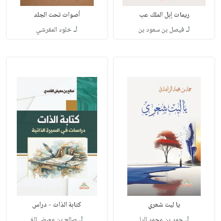
ريمات إبل الملك عب
أصوات تحت الجلد
لـ
لـ
فيصل بن سعود بن
خلود المقرشي
يا ليت شعري
كتابة الذات - دراس
لـ
لـ
حمد بن محمد الرا
صالح بن معيض الغ