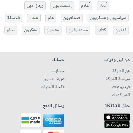
أدباء
أعلام
إقتصاديون
رجال دين
سياسيون وعسكريون
صحافيون
عام
علماء
فلاسفة
فنانون
كتاب
مستشرقون
معلمون
مفكرون
نساء
عن نيل وفرات
حسابك
عن الشركة
حسابك
سياسة الشركة
عربة التسوق
فيديوهات
لائحة الأمنيات
انشر كتابك
حمّل iKitab
وسائل الدفع