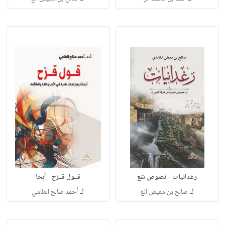
رغدانيات - نصوص شع
قــول قــزح - أبحا
لـ
لـ
صالح بن معيض الغ
أحمد صالح الطامي