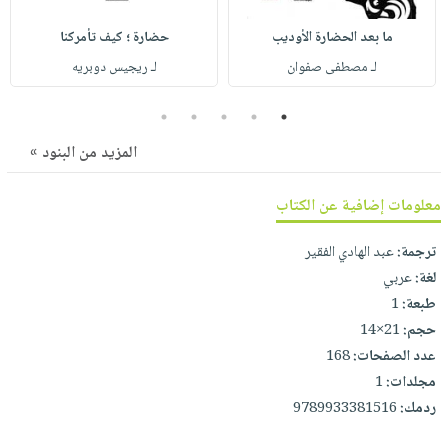
صابون
فيديوهات
عربة
ما بعد الحضارة الأوديب
حضارة ؛ كيف تأمركنا
أطفال
أسئلة
التسوق
لـ مصطفى صفوان
لـ ريجيس دوبريه
مناسبات
يتكرر
طرحها
نشرة
5
4
3
2
1
الإصدارات
خدمات
المزيد من البنود »
نيل
وفرات
معلومات إضافية عن الكتاب
انشر
كتابك
ترجمة:
عبد الهادي الفقير
تواصل
لغة:
عربي
معنا
طبعة:
1
حجم:
21×14
عدد الصفحات:
168
مجلدات:
1
ردمك:
9789933381516