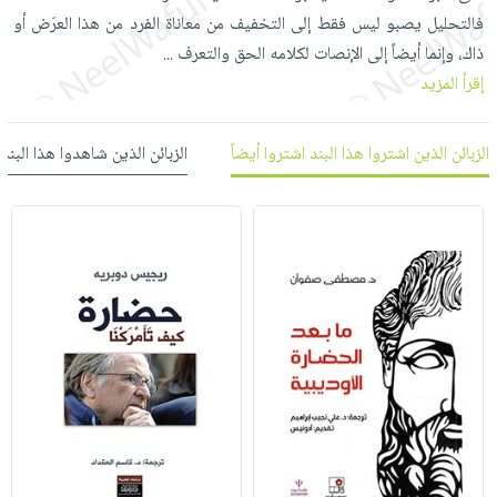
العناية
الأكثر
شحن
فالتحليل يصبو ليس فقط إلى التخفيف من معاناة الفرد من هذا العرَض أو
أدوات
بالأسنان
مبيعاً
مجاني
ذاك، وإنما أيضاً إلى الإنصات لكلامه الحق والتعرف
...
المائدة
الحمية
العودة
إقرأ المزيد
بنود
الأوعية
والتغذية
للمدارس
مختارة
والتخزين
اشتراكات
اكسسوارات
الزبائن الذين اشتروا هذا البند اشتروا أيضاً
الزبائن الذين شاهدوا هذا البند
أدوات
كتب
كل
بحث
المطبخ
الاشتراكات
اكسسوارات
متقدم
منزلية
صندوق
القراءة
اكسسوارات
iKitab
ملابس
نيل
بلا
مطرزات
وفرات
حدود
حقائب
عن
حسابك
حلي
الشركة
عناية
لائحة
سياسة
بالذات
الأمنيات
الشركة