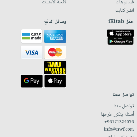
فيديوهات
لائحة الأمنيات
انشر كتابك
حمّل iKitab
وسائل الدفع
تواصل معنا
تواصل معنا
أسئلة يتكرر طرحها
+96171324076
info@nwf.com