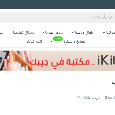
وتية
أطفال وناشئة
متجر الهدايا
وسائل تعليمية
شح
جديد
المطبخ والسفرة
انشر كتابك
ة
قات:
0
المرتبة:
334,626