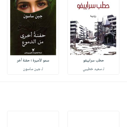
حطب سراييفو
سمو الأميرة ؛ حفنة أخر
لـ سعيد خطيبي
لـ جين ساسون