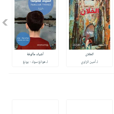
Next
الخلان
أشياء مألوفة
لـ أمين الزاوي
لـ هوانغ سوك - يونغ