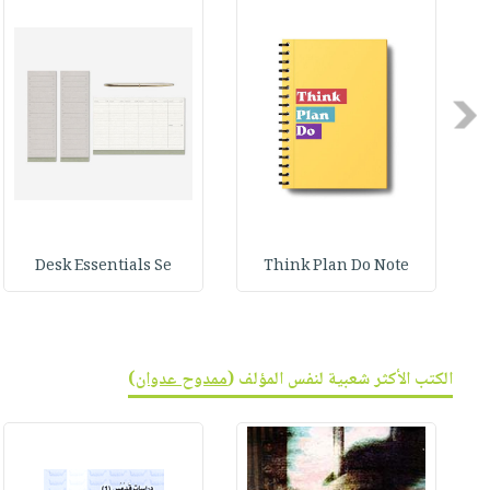
صابون
فيديوهات
عربة
أطفال
أسئلة
التسوق
مناسبات
يتكرر
طرحها
Previous
نشرة
الإصدارات
خدمات
نيل
وفرات
انشر
Desk Essentials Se
Think Plan Do Note
كتابك
تواصل
معنا
الكتب الأكثر شعبية لنفس المؤلف (
ممدوح عدوان
)