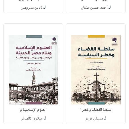
لـ
لـ
أحمد حسين عثمان
نادين ستروسن
سلطة القضاء وخطر ا
العلوم الإسلامية و
لـ
لـ
ستيفن براير
هيلاري كالمباش