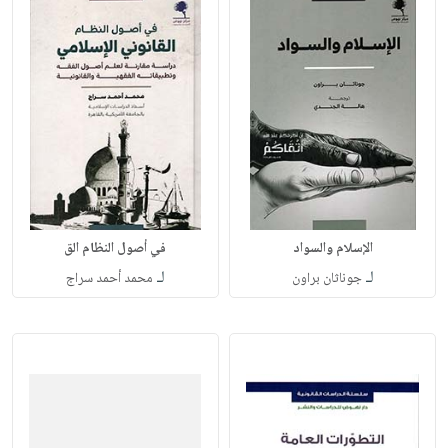
الإسلام والسواد
في أصول النظام الق
لـ
لـ
جوناثان براون
محمد أحمد سراج