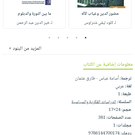
صابون
فيديوهات
عربة
أطفال
حضور الدين وغياب الآله
ما بين الثورة والدبلوم
أسئلة
التسوق
مناسبات
يتكرر
لـ كلود ليفي شتراوس
لـ خير الدين عبد الرحمن
طرحها
نشرة
5
4
3
2
1
الإصدارات
خدمات
نيل
المزيد من البنود »
وفرات
معلومات إضافية عن الكتاب
انشر
كتابك
ترجمة:
أسامة عباس - طارق عثمان
تواصل
لغة:
عربي
معنا
طبعة:
1
السلسلة:
الدراسات الفكرية والسياسية
حجم:
24×17
عدد الصفحات:
381
مجلدات:
1
ردمك:
9786144700174