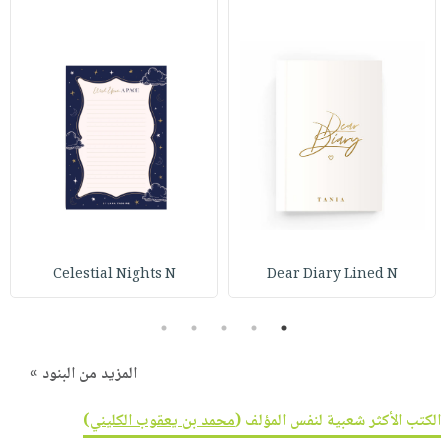
Celestial Nights N
Dear Diary Lined N
5
4
3
2
1
المزيد من البنود »
الكتب الأكثر شعبية لنفس المؤلف (
محمد بن يعقوب الكليني
)