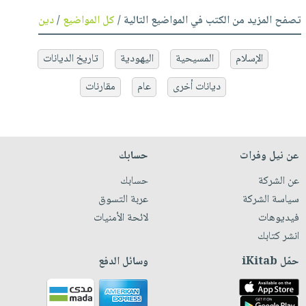
تصفح المزيد من الكتب في المواضيع التالية /
كل المواضيع
/
دين
الإسلام
المسيحية
اليهودية
تاريخ الديانات
ديانات أخرى
عام
مقارنات
عن نيل وفرات
حسابك
عن الشركة
حسابك
سياسة الشركة
عربة التسوق
فيديوهات
لائحة الأمنيات
انشر كتابك
حمّل iKitab
وسائل الدفع