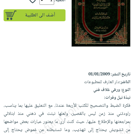
إختياراتنا
الكمية:
تعليمية
أسئلة
إختياراتنا
المواضيع
iKitab
يتكرر
أضف الى الطلبية
كتب
بلا
الأكثر
طرحها
أكاديمية
الصحة
حدود
مبيعاً
تحميل
والعناية
صندوق
أسئلة
إختياراتنا
masmu3
الشخصية
القراءة
يتكرر
وسائل
على
جديد
English
طرحها
تعليمية
Android
books
الكل
تحميل
صندوق
تحميل
iKitab
أجهزة
القراءة
المطبخ
masmu3
تاريخ النشر:
01/01/2009
على
العناية
والسفرة
على
جوائز
الناشر:
دار العارف للمطبوعات
Android
جديد
الشخصية
Apple
النوع:
ورقي غلاف فني
تحميل
العناية
نبذة نيل وفرات:
الكل
iKitab
وتصفيف
فكرة الضبط والتصحيح للكتب الأربعة عندنا، مع التعليق عليها بما يناسب،
أواني
متجر
على
الشعر
راودتني منذ زمن ليس بالقصير، ولعلها نبتت في ذهني منذ ابتلائي
الطهي
الهدايا
Apple
العناية
بمراجعتها والإطلاع عليها، حيث كنت أرى ما يعتور عبارات بعض مواضعها
أدوات
بالجسم
أقسام
من تشويش يحتاج إلى تهذيب، وما تستبطنه من غموض يحتاج إلى
الخبز