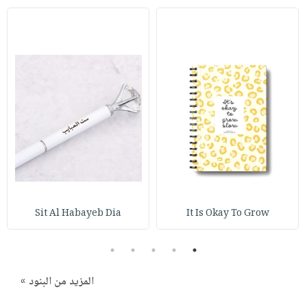
Sit Al Habayeb Dia
It Is Okay To Grow
5
4
3
2
1
المزيد من البنود »