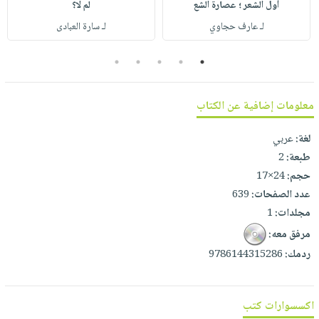
صابون
أول الشعر ؛ عصارة الشع
لم لا؟
فيديوهات
عربة
لـ عارف حجاوي
لـ سارة العبادى
أطفال
أسئلة
التسوق
مناسبات
يتكرر
5
4
3
2
1
طرحها
نشرة
الإصدارات
خدمات
معلومات إضافية عن الكتاب
نيل
وفرات
لغة:
عربي
انشر
طبعة:
2
كتابك
حجم:
24×17
عدد الصفحات:
639
تواصل
مجلدات:
1
معنا
مرفق معه:
ردمك:
9786144315286
اكسسوارات كتب