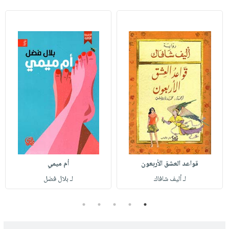
قواعد العشق الأربعون
أم ميمي
لـ أليف شافاك
لـ بلال فضل
5
4
3
2
1