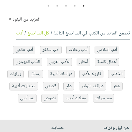
5
4
3
2
1
المزيد من البنود »
تصفح المزيد من الكتب في المواضيع التالية /
كل المواضيع
/
أدب
أدب إسلامي
أدب رحلات
أدب ساخر
أدب عالمي
أعمال كاملة
أمثال
الأدب العربي
الأدب المهجري
الخطب
تاريخ الأدب
دراسات أدبية
رسائل
روايات
شعر
طرائف ونوادر
عام
قصص
مختارات أدبية
مسرحيات
مقالات أدبية
نصوص
نقد أدبي
عن نيل وفرات
حسابك