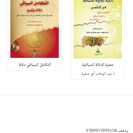
حجية الدلالة السياقية
التكامل السياقي دلالة
لـ عبد الوهاب أبو صفية
ردمك:
9789957699158