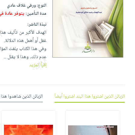
إختياراتنا
تعليمية
أسئلة
النوع:
ورقي غلاف عادي
إختياراتنا
المواضيع
iKitab
يتكرر
يتوفر عادة ف
مدة التأمين:
كتب
بلا
الأكثر
طرحها
أكاديمية
الصحة
نبذة الناشر:
حدود
مبيعاً
تحميل
والعناية
الهدف الأكبر من تأليف هذا 
صندوق
أسئلة
وسائل
masmu3
الشخصية
غفل أو أهمل هذه الدلالة.
القراءة
يتكرر
تعليمية
على
جديد
وفي هذا الكتاب يلفت المؤلف
English
طرحها
صندوق
Android
عدم ذلك، وهذا لا يقلل
...
books
الكل
تحميل
القراءة
تحميل
إقرأ المزيد
iKitab
أجهزة
جوائز
المطبخ
masmu3
على
العناية
والسفرة
على
Android
جديد
الشخصية
Apple
تحميل
العناية
الزبائن الذين اشتروا هذا البند اشتروا أيضاً
الزبائن الذين شاهدوا هذا 
الكل
iKitab
وتصفيف
أواني
متجر
على
الشعر
الطهي
الهدايا
Apple
العناية
أدوات
بالجسم
أقسام
الخبز