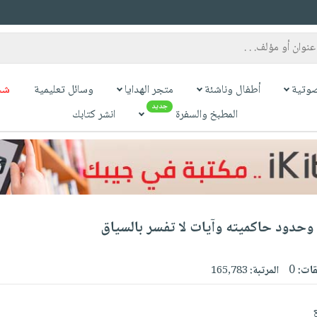
وتية
أطفال وناشئة
متجر الهدايا
وسائل تعليمية
شح
جديد
المطبخ والسفرة
انشر كتابك
وحدود حاكميته وآيات لا تفسر بالسياق
قات:
0
المرتبة:
165,783
ع