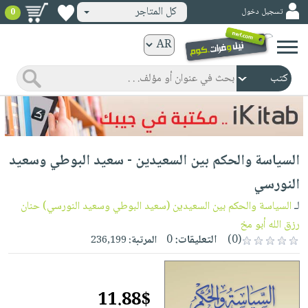
كل المتاجر
تسجيل دخول
0
كتب
ورقية
المواضيع
صدر
كتب
حديثاً
الكترونية
الأكثر
الصفحة
السياسة والحكم بين السعيدين - سعيد البوطي وسعيد
مبيعاً
الرئيسية
كتب
جوائز
النورسي
صدر
صوتية
شحن
لـ
السياسة والحكم بين السعيدين (سعيد البوطي وسعيد النورسي) حنان
حديثاً
الصفحة
مخفض
رزق الله أبو مخ
الأكثر
الرئيسية
(0)
التعليقات:
0
المرتبة:
236,199
عروض
أطفال
مبيعاً
masmu3
خاصة
وناشئة
كتب
بلا
صفحات
مجانية
الصفحة
وسائل
11.88$
حدود
مشوقة
الرئيسية