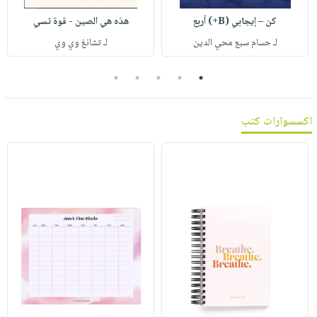
صابون
فيديوهات
عربة
كن – إيجابي (B+) أربع
هذه هي الصين - قوة تسي
أطفال
أسئلة
التسوق
لـ حسام سبع محي الدين
لـ تشانغ وي وي
مناسبات
يتكرر
طرحها
نشرة
5
4
3
2
1
الإصدارات
خدمات
نيل
اكسسوارات كتب
وفرات
انشر
كتابك
تواصل
معنا