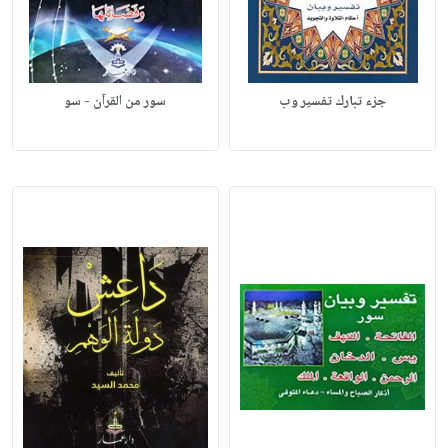
جزء تبارك تفسير وب
سور من القرآن - سو