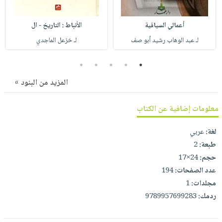
صابون
فيديوهات
عربة
أطفال
أسئلة
أعمالي السياقية
الأنباط : التاريخ - ال
التسوق
مناسبات
يتكرر
لـ عبد الوهاب رشيد أبو صف
لـ خزعل الماجدي
طرحها
نشرة
5
4
3
2
1
الإصدارات
خدمات
نيل
المزيد من البنود »
وفرات
انشر
معلومات إضافية عن الكتاب
كتابك
لغة:
عربي
تواصل
طبعة:
2
معنا
حجم:
24×17
عدد الصفحات:
194
مجلدات:
1
ردمك:
9789957699283