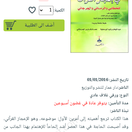
إختياراتنا
تعليمية
أسئلة
إختياراتنا
المواضيع
iKitab
الكمية:
يتكرر
كتب
بلا
الأكثر
طرحها
أكاديمية
الصحة
أضف الى الطلبية
حدود
مبيعاً
تحميل
والعناية
صندوق
أسئلة
وسائل
masmu3
الشخصية
القراءة
يتكرر
تعليمية
على
جديد
English
طرحها
صندوق
Android
books
الكل
تحميل
القراءة
تحميل
iKitab
أجهزة
جوائز
المطبخ
masmu3
على
العناية
والسفرة
على
تاريخ النشر:
01/01/2016
Android
جديد
الشخصية
Apple
الناشر:
دار عمار للنشر والتوزيع
تحميل
العناية
النوع:
ورقي غلاف عادي
الكل
iKitab
وتصفيف
يتوفر عادة في غضون أسبوعين
مدة التأمين:
أواني
متجر
على
الشعر
نبذة الناشر:
الطهي
الهدايا
Apple
العناية
هذا الكتاب ترجع أهميته إلى أمرين: الأول: موضوعه، وهو الإعجاز القرآني،
أدوات
بالجسم
أقسام
وقد أصبحت الحاجة في هذا العصر أشد إلحاحاً للإهتمام بهذا الجانب من
الخبز