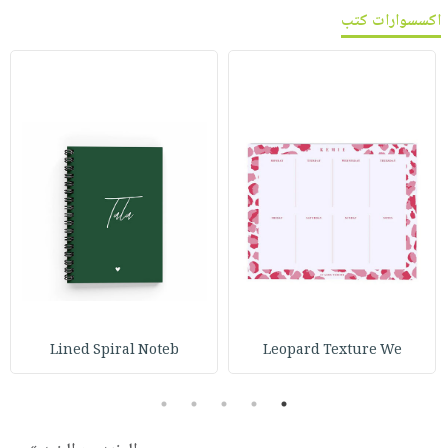
اكسسوارات كتب
Lined Spiral Noteb
Leopard Texture We
5
4
3
2
1