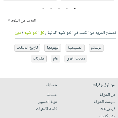
5
4
3
2
1
المزيد من البنود »
تصفح المزيد من الكتب في المواضيع التالية /
كل المواضيع
/
دين
الإسلام
المسيحية
اليهودية
تاريخ الديانات
ديانات أخرى
عام
مقارنات
عن نيل وفرات
حسابك
عن الشركة
حسابك
سياسة الشركة
عربة التسوق
فيديوهات
لائحة الأمنيات
انشر كتابك