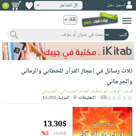
كل المتاجر
تسجيل دخول
0
كتب
ورقية
المواضيع
صدر
كتب
حديثاً
الكترونية
الأكثر
الصفحة
ثلاث رسائل في إعجاز القرآن للخطابي والرماني
مبيعاً
الرئيسية
كتب
جوائز
والجرجاني
صدر
صوتية
شحن
لـ
عبد الوهاب أبو صفية
،
عصام الحرستاني
،
الجرجاني
حديثاً
الصفحة
مخفض
(0)
التعليقات:
0
المرتبة:
15,593
الأكثر
الرئيسية
عروض
أطفال
مبيعاً
masmu3
خاصة
وناشئة
كتب
13.30$
بلا
صفحات
مجانية
الصفحة
وسائل
حدود
مشوقة
%5
14.00$
الرئيسية