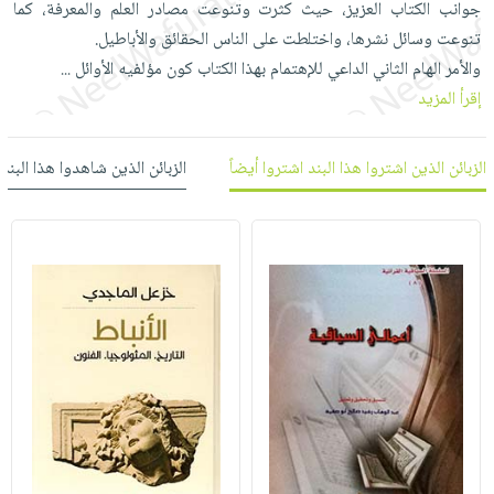
جوانب الكتاب العزيز، حيث كثرت وتنوعت مصادر العلم والمعرفة، كما
العناية
الأكثر
شحن
أدوات
تنوعت وسائل نشرها، واختلطت على الناس الحقائق والأباطيل.
بالأسنان
مبيعاً
مجاني
المائدة
والأمر الهام الثاني الداعي للإهتمام بهذا الكتاب كون مؤلفيه الأوائل
...
الحمية
العودة
بنود
الأوعية
إقرأ المزيد
والتغذية
للمدارس
مختارة
والتخزين
اشتراكات
اكسسوارات
أدوات
الزبائن الذين اشتروا هذا البند اشتروا أيضاً
الزبائن الذين شاهدوا هذا البند
كتب
كل
بحث
المطبخ
الاشتراكات
اكسسوارات
متقدم
منزلية
صندوق
القراءة
اكسسوارات
iKitab
ملابس
نيل
بلا
مطرزات
وفرات
حدود
حقائب
عن
حسابك
حلي
الشركة
عناية
لائحة
سياسة
بالذات
الأمنيات
الشركة