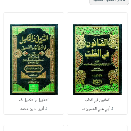
القانون في الطب
التذييل والتكميل ف
لـ
لـ
أبي علي الحسين ب
أثير الدين محمد