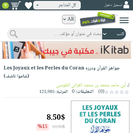
كل المتاجر
تسجيل دخول
0
كتب
ورقية
المواضيع
صدر
كتب
حديثاً
الكترونية
الأكثر
الصفحة
Les Joyaux et les Perles du Coran جواهر القرآن ودرره
مبيعاً
الرئيسية
كتب
(شاموا ناشف)
جوائز
صدر
صوتية
لـ
أبي حامد محمد بن محمد الغزالي الطوسي
شحن
حديثاً
(0)
التعليقات:
0
المرتبة:
121,985
الصفحة
مخفض
الأكثر
الرئيسية
عروض
أطفال
مبيعاً
masmu3
خاصة
وناشئة
8.50$
كتب
بلا
صفحات
مجانية
الصفحة
وسائل
%15
10.00$
حدود
مشوقة
الرئيسية