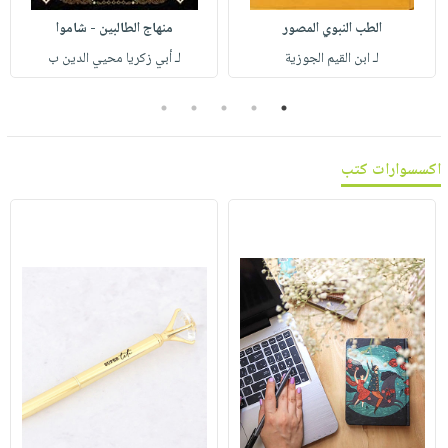
صابون
فيديوهات
الطب النبوي المصور
منهاج الطالبين - شاموا
عربة
أطفال
أسئلة
التسوق
لـ ابن القيم الجوزية
لـ أبي زكريا محيي الدين ب
مناسبات
يتكرر
طرحها
نشرة
5
4
3
2
1
الإصدارات
خدمات
نيل
اكسسوارات كتب
وفرات
انشر
كتابك
تواصل
معنا