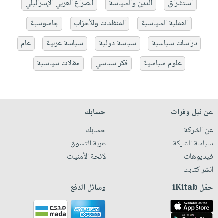
استشراق
الدين والسياسة
الصراع العربي-الإسرائيلي
العملية السياسية
المنظمات والأحزاب
جاسوسية
دراسات سياسية
سياسة دولية
سياسة عربية
عام
علوم سياسية
فكر سياسي
مقالات سياسية
عن نيل وفرات
حسابك
عن الشركة
حسابك
سياسة الشركة
عربة التسوق
فيديوهات
لائحة الأمنيات
انشر كتابك
حمّل iKitab
وسائل الدفع