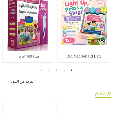
Old MacDonald Had
حقيبة اللغة العربي
5
4
3
2
1
المزيد من البنود »
كل الأقسام