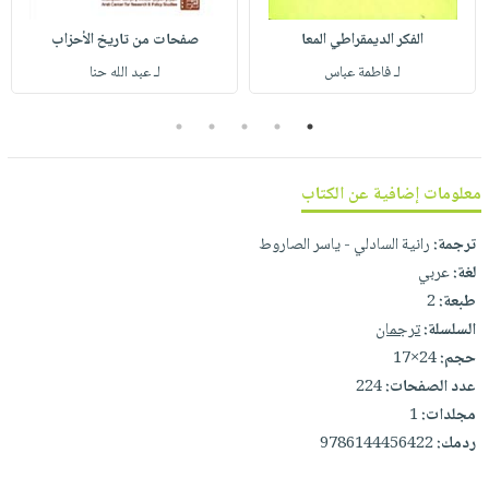
صابون
فيديوهات
عربة
الفكر الديمقراطي المعا
صفحات من تاريخ الأحزاب
أطفال
أسئلة
التسوق
لـ فاطمة عباس
لـ عبد الله حنا
مناسبات
يتكرر
طرحها
نشرة
5
4
3
2
1
الإصدارات
خدمات
نيل
معلومات إضافية عن الكتاب
وفرات
انشر
ترجمة:
رانية السادلي - ياسر الصاروط
كتابك
لغة:
عربي
تواصل
طبعة:
2
السلسلة:
ترجمان
معنا
حجم:
24×17
عدد الصفحات:
224
مجلدات:
1
ردمك:
9786144456422