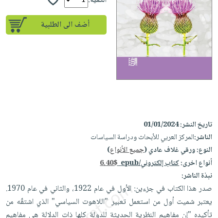
إختياراتنا
الكمية:
تعليمية
أسئلة
إختياراتنا
المواضيع
iKitab
يتكرر
أضف الى الطلبية
كتب
بلا
الأكثر
طرحها
أكاديمية
الصحة
حدود
مبيعاً
تحميل
والعناية
صندوق
أسئلة
وسائل
masmu3
الشخصية
القراءة
يتكرر
تعليمية
على
جديد
English
طرحها
صندوق
Android
books
الكل
تحميل
القراءة
تحميل
iKitab
أجهزة
جوائز
المطبخ
masmu3
على
تاريخ النشر:
01/01/2024
العناية
والسفرة
على
الناشر:
المركز العربي للأبحاث ودراسة السياسات
Android
جديد
الشخصية
Apple
النوع:
ورقي غلاف عادي (
جميع الأنواع
)
تحميل
العناية
الكل
أنواع اخرى:
كتاب إلكتروني/epub
6.40$
iKitab
وتصفيف
أواني
نبذة الناشر:
متجر
على
الشعر
الطهي
صدر هذا الكتاب في جزءين: الأول في عام 1922، والثاني في عام 1970.
الهدايا
Apple
العناية
يعتبر شميت أول من استعمل تعبير "اللاهوت السياسي" الذي اشتقّه من
أدوات
بالجسم
أقسام
تأكيده "إن مفاهيم النظرية الحديثة للدولة كلها ذات الدلالة هي مفاهيم
الخبز