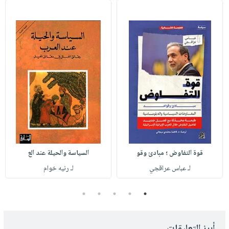
قوة التفاوض ؛ مبادئ وقو
السياسة والحيلة عند الع
لـ عباس عراقجي
لـ رنيه خوام
5
4
3
2
1
أبرز التعليقات