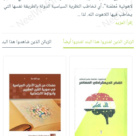
العناية
الأكثر
شحن
لاهوتية مُعلمَنة"، أي تخاطب النظرية السياسية الدولة بالطريقة نفسها التي
أدوات
بالأسنان
مبيعاً
مجاني
يخاطب فيها اللاهوت الله. لذا
...
المائدة
الحمية
العودة
إقرأ المزيد
بنود
الأوعية
والتغذية
للمدارس
مختارة
والتخزين
اشتراكات
اكسسوارات
الزبائن الذين اشتروا هذا البند اشتروا أيضاً
الزبائن الذين شاهدوا هذا البند
أدوات
كتب
كل
بحث
المطبخ
الاشتراكات
اكسسوارات
متقدم
منزلية
صندوق
القراءة
اكسسوارات
iKitab
ملابس
نيل
بلا
مطرزات
وفرات
حدود
حقائب
عن
حسابك
حلي
الشركة
عناية
لائحة
سياسة
بالذات
الأمنيات
الشركة