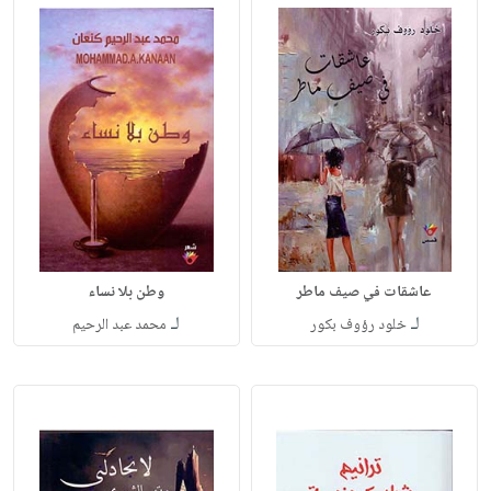
عاشقات في صيف ماطر
وطن بلا نساء
لـ
لـ
خلود رؤوف بكور
محمد عبد الرحيم