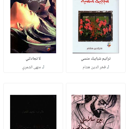
ترانيم شبابيك منسي
لا تجادلني
لـ
لـ
فخر الدين هشام
منهى الشمري