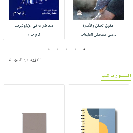
صابون
فيديوهات
عربة
أطفال
أسئلة
التسوق
مناسبات
يتكرر
حقوق الطفل والأسرة
محاضرات في الإيزوتيريك
طرحها
نشرة
لـ علي مصطفى العليمات
لـ ج ب م
الإصدارات
خدمات
نيل
5
4
3
2
1
وفرات
المزيد من البنود »
انشر
كتابك
اكسسوارات كتب
تواصل
معنا