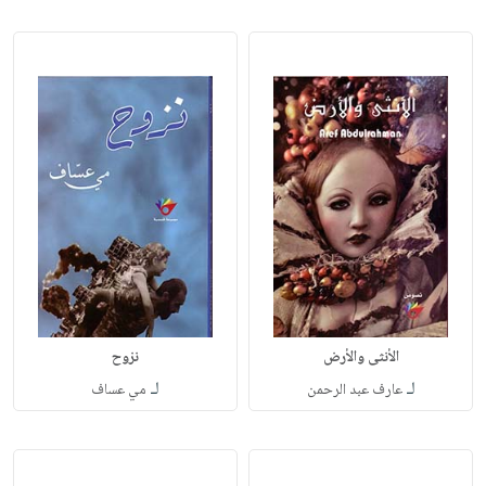
الأنثى والأرض
نزوح
لـ
لـ
عارف عبد الرحمن
مي عساف