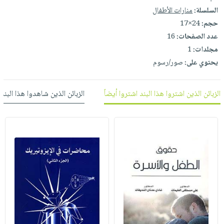
العناية
الأكثر
شحن
السلسلة:
منارات الأطفال
أدوات
بالأسنان
مبيعاً
مجاني
حجم:
24×17
المائدة
الحمية
العودة
عدد الصفحات:
16
بنود
الأوعية
والتغذية
للمدارس
مجلدات:
1
مختارة
والتخزين
اشتراكات
يحتوي على:
صور/رسوم
اكسسوارات
أدوات
كتب
كل
بحث
المطبخ
الاشتراكات
اكسسوارات
الزبائن الذين اشتروا هذا البند اشتروا أيضاً
الزبائن الذين شاهدوا هذا البند
متقدم
منزلية
صندوق
القراءة
اكسسوارات
iKitab
ملابس
نيل
بلا
مطرزات
وفرات
حدود
حقائب
عن
حسابك
حلي
الشركة
عناية
لائحة
سياسة
بالذات
الأمنيات
الشركة