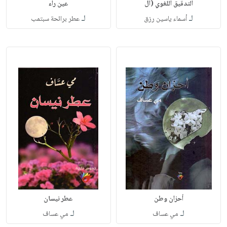
التدقيق اللغوي (ال
عين راء
لـ
لـ
أسماء ياسين رزق
عطر برائحة سبتمب
أحزان وطن
عطر نيسان
لـ
لـ
مي عساف
مي عساف