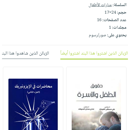
العناية
الأكثر
شحن
السلسلة:
منارات الأطفال
أدوات
بالأسنان
مبيعاً
مجاني
حجم:
24×17
المائدة
الحمية
العودة
عدد الصفحات:
16
بنود
الأوعية
والتغذية
مجلدات:
1
للمدارس
مختارة
والتخزين
اشتراكات
يحتوي على:
صور/رسوم
اكسسوارات
أدوات
كتب
كل
بحث
المطبخ
الاشتراكات
الزبائن الذين اشتروا هذا البند اشتروا أيضاً
الزبائن الذين شاهدوا هذا البند
اكسسوارات
متقدم
منزلية
صندوق
القراءة
اكسسوارات
iKitab
ملابس
نيل
بلا
مطرزات
وفرات
حدود
حقائب
عن
حسابك
حلي
الشركة
عناية
لائحة
سياسة
بالذات
الأمنيات
الشركة