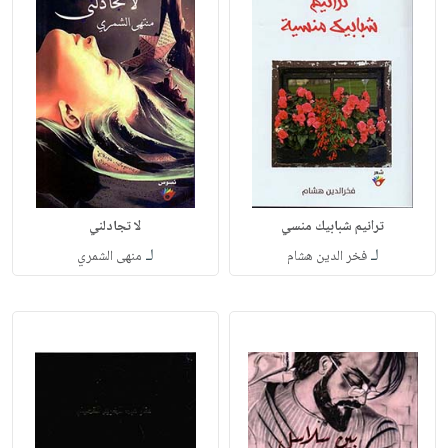
ترانيم شبابيك منسي
لا تجادلني
لـ
لـ
فخر الدين هشام
منهى الشمري