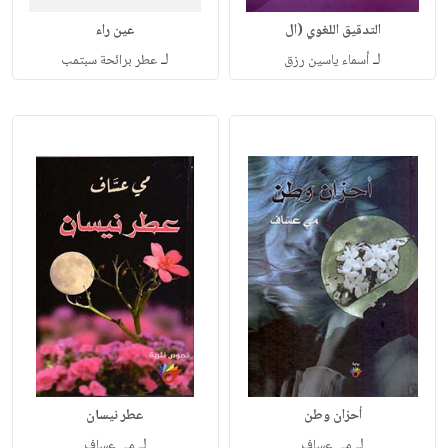
التدقيق اللغوي (ال
عين راء
لـ
لـ
أسماء ياسين رزق
عطر برائحة سبتمب
أحزان وطن
عطر نيسان
لـ
لـ
مي عساف
مي عساف