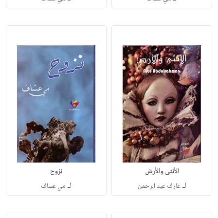
الأنثى والأرض
نزوح
لـ
لـ
عارف عبد الرحمن
مي عساف