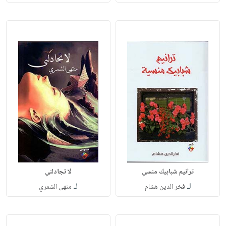
ترانيم شبابيك منسي
لا تجادلني
لـ
لـ
فخر الدين هشام
منهى الشمري