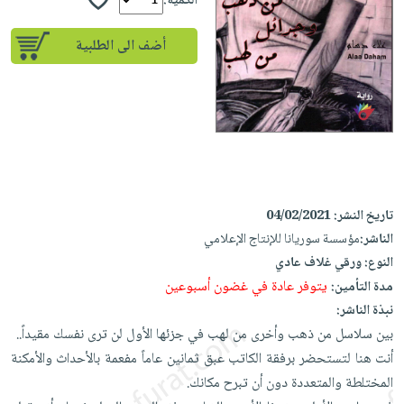
إختياراتنا
الكمية:
تعليمية
أسئلة
إختياراتنا
المواضيع
iKitab
يتكرر
أضف الى الطلبية
كتب
بلا
الأكثر
طرحها
أكاديمية
الصحة
حدود
مبيعاً
تحميل
والعناية
صندوق
أسئلة
إختياراتنا
masmu3
الشخصية
القراءة
يتكرر
وسائل
على
جديد
English
طرحها
تعليمية
Android
books
الكل
تحميل
صندوق
تحميل
iKitab
أجهزة
القراءة
المطبخ
masmu3
تاريخ النشر:
04/02/2021
على
العناية
والسفرة
على
جوائز
الناشر:
مؤسسة سوريانا للإنتاج الإعلامي
Android
جديد
الشخصية
Apple
النوع:
ورقي غلاف عادي
تحميل
العناية
يتوفر عادة في غضون أسبوعين
مدة التأمين:
الكل
iKitab
وتصفيف
نبذة الناشر:
أواني
متجر
على
الشعر
بين سلاسل من ذهب وأخرى من لهب في جزئها الأول لن ترى نفسك مقيداً..
الطهي
الهدايا
Apple
أنت هنا لتستحضر برفقة الكاتب عبق ثمانين عاماً مفعمة بالأحداث والأمكنة
العناية
أدوات
المختلطة والمتعددة دون أن تبرح مكانك.
بالجسم
أقسام
الخبز