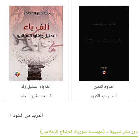
حدود المدن
ألف باء التمثيل وك
لـ
لـ
منار عبد الكريم
محمد فايز المحام
المزيد من البنود »
دور نشر شبيهة بـ (مؤسسة سوريانا للإنتاج الإعلامي)