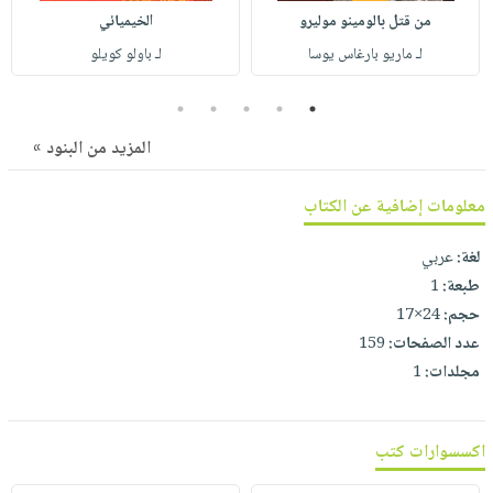
صابون
فيديوهات
من قتل بالومينو موليرو
الخيميائي
عربة
أطفال
أسئلة
لـ ماريو بارغاس يوسا
لـ باولو كويلو
التسوق
مناسبات
يتكرر
5
4
3
2
1
طرحها
نشرة
الإصدارات
خدمات
المزيد من البنود »
نيل
وفرات
معلومات إضافية عن الكتاب
انشر
لغة:
عربي
كتابك
طبعة:
1
تواصل
حجم:
24×17
معنا
عدد الصفحات:
159
مجلدات:
1
اكسسوارات كتب