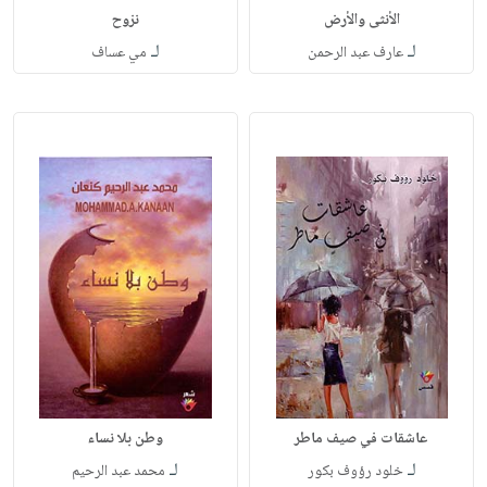
الأنثى والأرض
نزوح
لـ
لـ
عارف عبد الرحمن
مي عساف
عاشقات في صيف ماطر
وطن بلا نساء
لـ
لـ
خلود رؤوف بكور
محمد عبد الرحيم