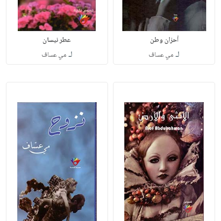
أحزان وطن
عطر نيسان
لـ
لـ
مي عساف
مي عساف