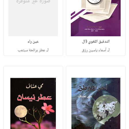
التدقيق اللغوي (ال
عين راء
لـ
لـ
أسماء ياسين رزق
عطر برائحة سبتمب