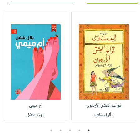
قواعد العشق الأربعون
أم ميمي
لـ أليف شافاك
لـ بلال فضل
5
4
3
2
1