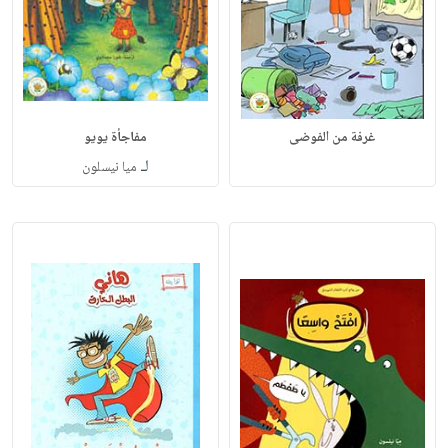
غرفة من الفوضى
مفاجأة يويو
لـ
ميا نيسلون