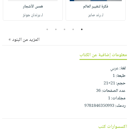
صابون
فيديوهات
فكرة لتغيير العالم
همس الأشجار
عربة
أطفال
أسئلة
لـ رند صابر
لـ برندان جونز
التسوق
مناسبات
يتكرر
5
4
3
2
1
طرحها
نشرة
الإصدارات
خدمات
المزيد من البنود »
نيل
وفرات
معلومات إضافية عن الكتاب
انشر
لغة:
عربي
كتابك
طبعة:
1
تواصل
حجم:
21×21
معنا
عدد الصفحات:
36
مجلدات:
1
ردمك:
9781846350993
اكسسوارات كتب