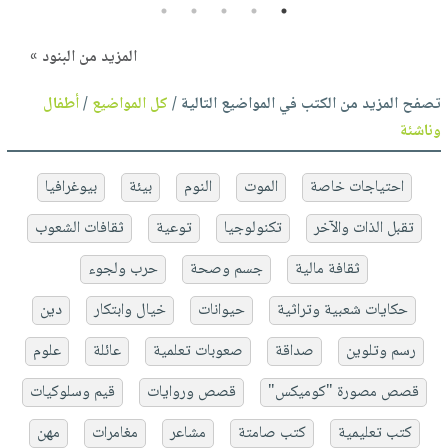
5
4
3
2
1
المزيد من البنود »
تصفح المزيد من الكتب في المواضيع التالية /
كل المواضيع
/
أطفال
وناشئة
احتياجات خاصة
الموت
النوم
بيئة
بيوغرافيا
تقبل الذات والآخر
تكنولوجيا
توعية
ثقافات الشعوب
ثقافة مالية
جسم وصحة
حرب ولجوء
حكايات شعبية وتراثية
حيوانات
خيال وابتكار
دين
رسم وتلوين
صداقة
صعوبات تعلمية
عائلة
علوم
قصص مصورة "كوميكس"
قصص وروايات
قيم وسلوكيات
كتب تعليمية
كتب صامتة
مشاعر
مغامرات
مهن