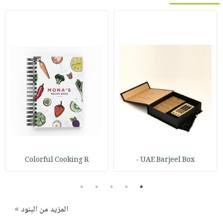
Colorful Cooking R
UAE Barjeel Box -
5
4
3
2
1
المزيد من البنود »