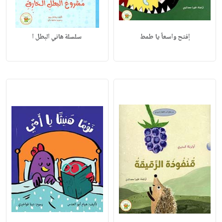
إفتح واسعاً يا طمط
سلسلة هاني البطل ا