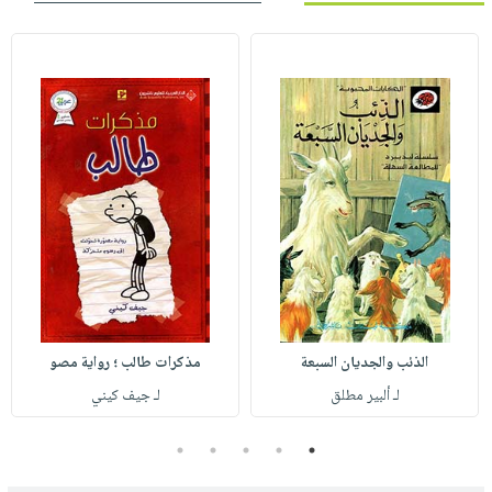
الذئب والجديان السبعة
مذكرات طالب ؛ رواية مصو
لـ ألبير مطلق
لـ جيف كيني
5
4
3
2
1