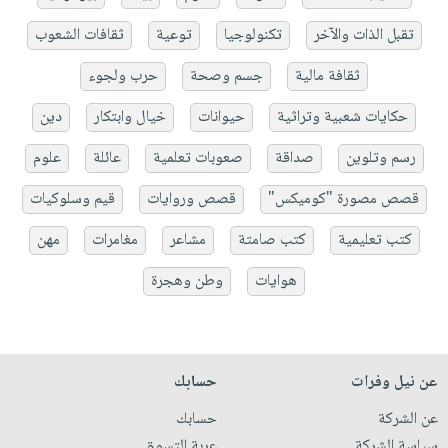
تقبل الذات والآخر
تكنولوجيا
توعية
ثقافات الشعوب
ثقافة مالية
جسم وصحة
حرب ولجوء
حكايات شعبية وتراثية
حيوانات
خيال وابتكار
دين
رسم وتلوين
صداقة
صعوبات تعلمية
عائلة
علوم
قصص مصورة "كوميكس"
قصص وروايات
قيم وسلوكيات
كتب تعليمية
كتب صامتة
مشاعر
مغامرات
مهن
هوايات
وطن وهجرة
عن نيل وفرات
حسابك
عن الشركة
حسابك
سياسة الشركة
عربة التسوق