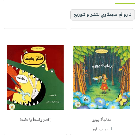
لـ روائع مجدلاوي للنشر والتوزيع
مفاجأة يويو
إفتح واسعاً يا طمط
لـ
ميا نيسلون