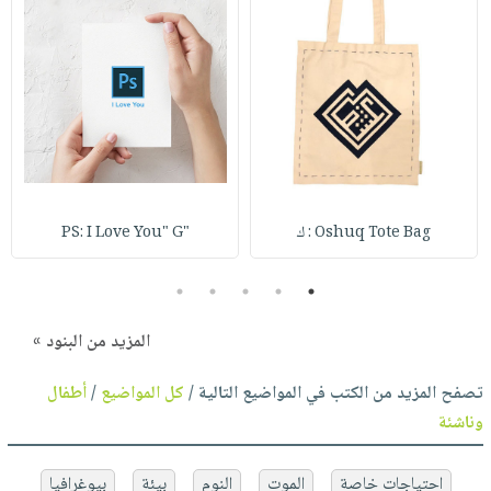
Oshuq Tote Bag : ك
"PS: I Love You" G
5
4
3
2
1
المزيد من البنود »
تصفح المزيد من الكتب في المواضيع التالية /
كل المواضيع
/
أطفال
وناشئة
احتياجات خاصة
الموت
النوم
بيئة
بيوغرافيا