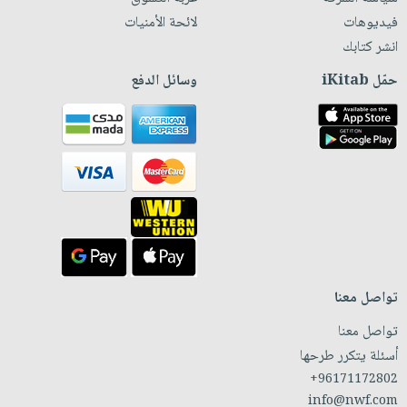
فيديوهات
لائحة الأمنيات
انشر كتابك
حمّل iKitab
وسائل الدفع
تواصل معنا
تواصل معنا
أسئلة يتكرر طرحها
+96171172802
info@nwf.com