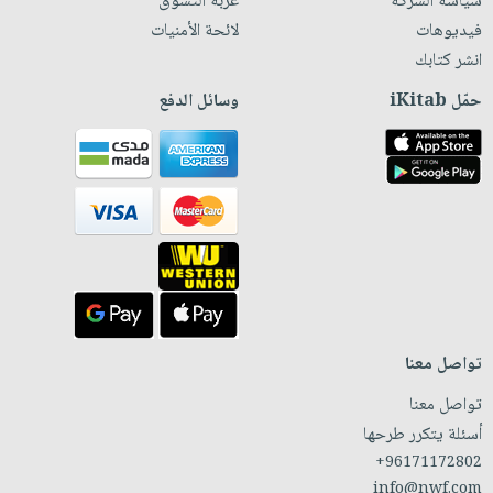
سياسة الشركة
عربة التسوق
فيديوهات
لائحة الأمنيات
انشر كتابك
حمّل iKitab
وسائل الدفع
تواصل معنا
تواصل معنا
أسئلة يتكرر طرحها
+96171172802
info@nwf.com