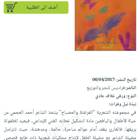
إختياراتنا
تعليمية
أسئلة
إختياراتنا
أضف الى الطلبية
المواضيع
iKitab
يتكرر
كتب
بلا
الأكثر
طرحها
أكاديمية
الصحة
حدود
مبيعاً
تحميل
والعناية
صندوق
أسئلة
إختياراتنا
masmu3
الشخصية
القراءة
يتكرر
وسائل
على
جديد
English
طرحها
تعليمية
Android
books
الكل
تحميل
صندوق
تحميل
iKitab
أجهزة
القراءة
المطبخ
masmu3
تاريخ النشر:
06/04/2017
على
العناية
والسفرة
على
جوائز
الناشر:
فراديس للنشر والتوزيع
Android
جديد
الشخصية
Apple
النوع:
ورقي غلاف عادي
تحميل
العناية
الكل
نبذة نيل وفرات:
iKitab
وتصفيف
أواني
في مجموعته الشعرية "الفراشة والمصباح" يتخذ الشاعر أحمد العجمي من
متجر
على
الشعر
الطهي
حياة الأطفال واليافعين مادة لتشكيل خطابه الفني الإبداعي، فيعيد للطفولة
الهدايا
Apple
العناية
بريقها، فالقارئ يقف أمام عوالم ساحرة، حالمة، ومدهشة، حيث تتراسل
أدوات
بالجسم
أقسام
مخيلة الشاعر مع مخيلة الطفل لإنتاج محكيات شعرية ذات طابع قصصي
الخبز