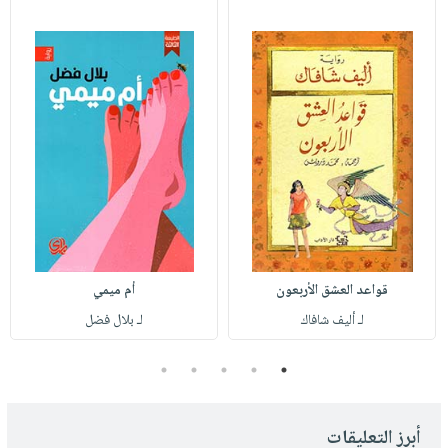
قواعد العشق الأربعون
أم ميمي
لـ أليف شافاك
لـ بلال فضل
5
4
3
2
1
أبرز التعليقات