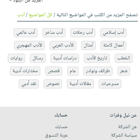
المزيد من البنود »
تصفح المزيد من الكتب في المواضيع التالية /
كل المواضيع
/
أدب
أدب إسلامي
أدب رحلات
أدب ساخر
أدب عالمي
أعمال كاملة
أمثال
الأدب العربي
الأدب المهجري
الخطب
تاريخ الأدب
دراسات أدبية
رسائل
روايات
شعر
طرائف ونوادر
عام
قصص
مختارات أدبية
مسرحيات
مقالات أدبية
نصوص
نقد أدبي
عن نيل وفرات
حسابك
عن الشركة
حسابك
سياسة الشركة
عربة التسوق