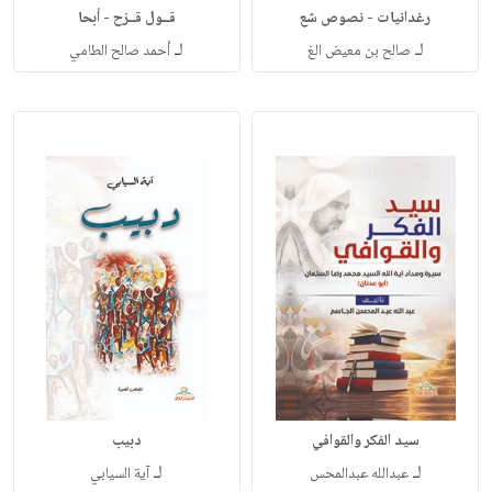
رغدانيات - نصوص شع
قــول قــزح - أبحا
لـ
لـ
صالح بن معيض الغ
أحمد صالح الطامي
سيد الفكر والقوافي
دبيب
لـ
لـ
عبدالله عبدالمحس
آية السيابي