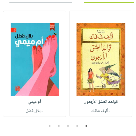
قواعد العشق الأربعون
أم ميمي
لـ أليف شافاك
لـ بلال فضل
5
4
3
2
1