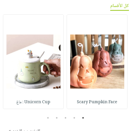
كل الأقسام
Scary Pumpkin Face
Unicorn Cup : ماغ
5
4
3
2
1