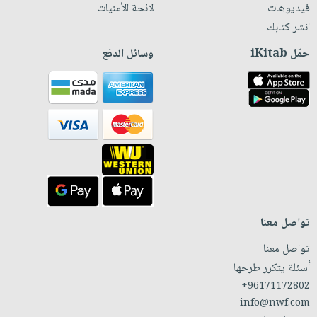
فيديوهات
لائحة الأمنيات
انشر كتابك
حمّل iKitab
وسائل الدفع
تواصل معنا
تواصل معنا
أسئلة يتكرر طرحها
+96171172802
info@nwf.com