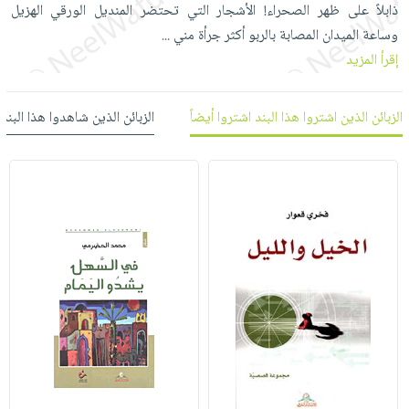
العناية
الأكثر
ذابلاً على ظهر الصحراء! الأشجار التي تحتضر المنديل الورقي الهزيل
شحن
أدوات
بالأسنان
مبيعاً
وساعة الميدان المصابة بالربو أكثر جرأة مني
...
مجاني
المائدة
إقرأ المزيد
الحمية
العودة
بنود
الأوعية
والتغذية
للمدارس
مختارة
والتخزين
اشتراكات
اكسسوارات
الزبائن الذين اشتروا هذا البند اشتروا أيضاً
الزبائن الذين شاهدوا هذا البند
أدوات
كتب
كل
بحث
المطبخ
الاشتراكات
اكسسوارات
متقدم
منزلية
صندوق
القراءة
اكسسوارات
iKitab
ملابس
نيل
بلا
مطرزات
وفرات
حدود
حقائب
عن
حسابك
حلي
الشركة
عناية
لائحة
سياسة
بالذات
الأمنيات
الشركة