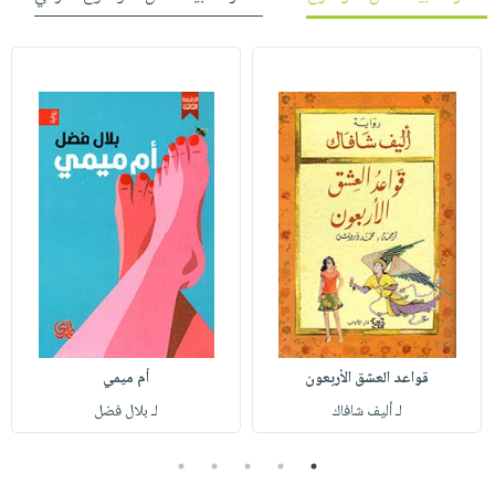
قواعد العشق الأربعون
أم ميمي
لـ أليف شافاك
لـ بلال فضل
5
4
3
2
1