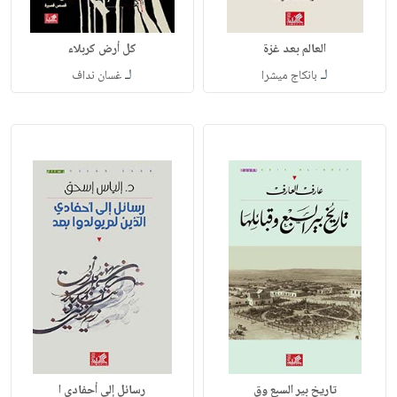
العالم بعد غزة
كل أرض كربلاء
لـ
لـ
بانكاج ميشرا
غسان نداف
تاريخ بير السبع وق
رسائل إلى أحفادي ا