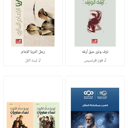
نزف ونزر عبق أرقه
رجل الثريا الإمام
لـ
لـ
فوز فرنسيس
ليث التل