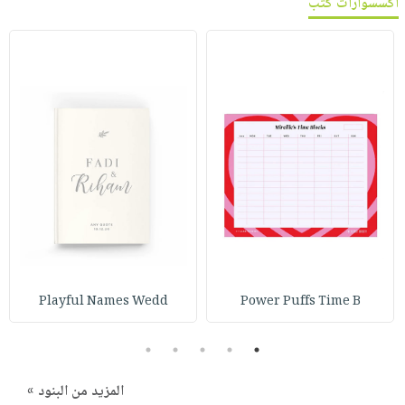
اكسسوارات كتب
Playful Names Wedd
Power Puffs Time B
5
4
3
2
1
المزيد من البنود »