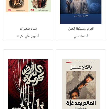
العرب ومشكلة العقل
نساء صغيرات
لـ
لـ
دعاء علي
لويزا ماي ألكوت