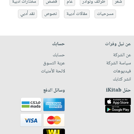
شعر
طرائف ونوادر
عام
قصص
مختارات أدبية
مسرحيات
مقالات أدبية
نصوص
نقد أدبي
عن نيل وفرات
حسابك
عن الشركة
حسابك
سياسة الشركة
عربة التسوق
فيديوهات
لائحة الأمنيات
انشر كتابك
حمّل iKitab
وسائل الدفع