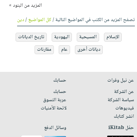
المزيد من البنود »
تصفح المزيد من الكتب في المواضيع التالية /
كل المواضيع
/
دين
الإسلام
المسيحية
اليهودية
تاريخ الديانات
ديانات أخرى
عام
مقارنات
عن نيل وفرات
حسابك
عن الشركة
حسابك
سياسة الشركة
عربة التسوق
فيديوهات
لائحة الأمنيات
انشر كتابك
حمّل iKitab
وسائل الدفع