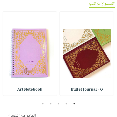
اكسسوارات كتب
Art Notebook
Bullet Journal - O
5
4
3
2
1
المزيد من البنود »