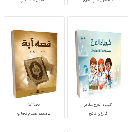
لـ
لـ
حسين علي الشرع
فضل عبد الغني
كيمياء المرح مغامر
قصة آية
لـ
لـ
رزان فاتح
محمد عصام قصاب