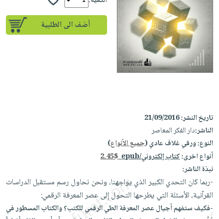
إختياراتنا
الكمية:
تعليمية
أسئلة
إختياراتنا
المواضيع
iKitab
يتكرر
أضف الى الطلبية
كتب
بلا
الأكثر
طرحها
أكاديمية
الصحة
حدود
مبيعاً
تحميل
والعناية
صندوق
أسئلة
وسائل
masmu3
الشخصية
القراءة
يتكرر
تعليمية
على
جديد
English
طرحها
صندوق
Android
books
الكل
تحميل
القراءة
تحميل
iKitab
أجهزة
جوائز
المطبخ
masmu3
تاريخ النشر:
21/09/2016
على
العناية
والسفرة
على
الناشر:
دار الفكر المعاصر
Android
جديد
الشخصية
Apple
النوع:
ورقي غلاف عادي (
جميع الأنواع
)
تحميل
العناية
أنواع اخرى:
كتاب إلكتروني/epub
2.45$
الكل
iKitab
وتصفيف
نبذة الناشر:
أواني
متجر
على
الشعر
-ربما كان التحدي الكبير الذي يواجهنا، ونحن نحاول رسم مستقبل الدراسات
الطهي
الهدايا
Apple
القرآنية، الأسئلة التي يطرحها التحول إلى عصر المعرفة الرقمي:
العناية
أدوات
-فكيف ستفهم أجيال عصر المعرفة الطي الرقمي للكتب؟ والكتاب المسطور في
بالجسم
أقسام
الخبز