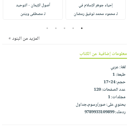
صابون
فيديوهات
إحياء جوهر الإسلام في
أصول الإيمان - التوحيد
عربة
أطفال
أسئلة
لـ محمود محمد توفيق رمضان
لـ مصطفى وينتن
التسوق
مناسبات
يتكرر
5
4
3
2
1
طرحها
نشرة
الإصدارات
خدمات
المزيد من البنود »
نيل
وفرات
معلومات إضافية عن الكتاب
انشر
لغة:
عربي
كتابك
طبعة:
1
تواصل
حجم:
24×17
معنا
عدد الصفحات:
120
مجلدات:
1
يحتوي على:
صور/رسوم،جداول
ردمك:
9789933109899