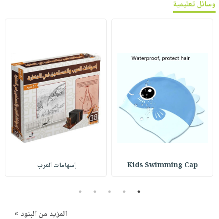
وسائل تعليمية
Kids Swimming Cap
إسهامات‭ ‬العرب‭ ‬
5
4
3
2
1
المزيد من البنود »