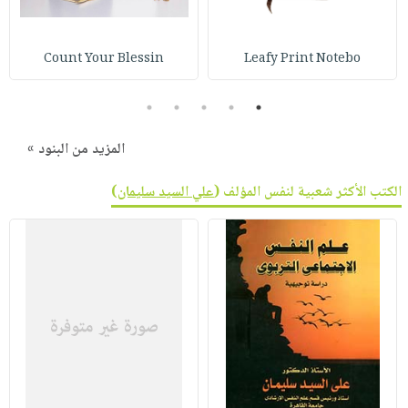
صابون
فيديوهات
عربة
أطفال
أسئلة
التسوق
Count Your Blessin
Leafy Print Notebo
مناسبات
يتكرر
طرحها
نشرة
5
4
3
2
1
الإصدارات
خدمات
نيل
المزيد من البنود »
وفرات
الكتب الأكثر شعبية لنفس المؤلف (
علي السيد سليمان
)
انشر
كتابك
تواصل
معنا