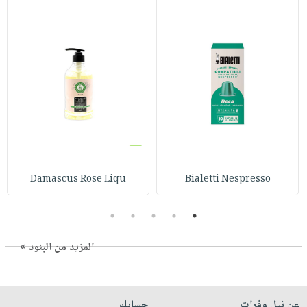
Damascus Rose Liqu
Bialetti Nespresso
5
4
3
2
1
المزيد من البنود »
عن نيل وفرات
حسابك