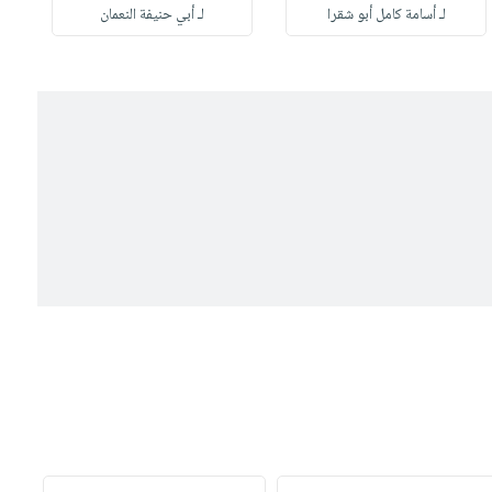
لـ أسامة كامل أبو شقرا
لـ أبي حنيفة النعمان