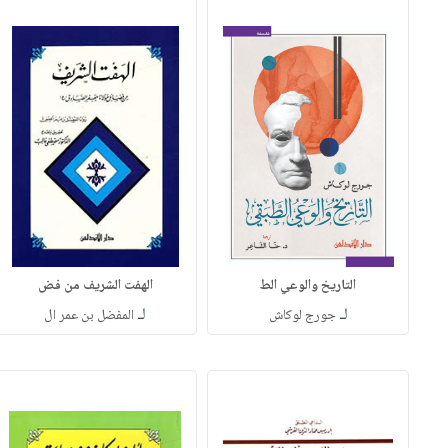
التاريخ والوعي الط
الهفت الشريف من فض
لـ
لـ
جورج لوكاش
المفضل بن عمر ال