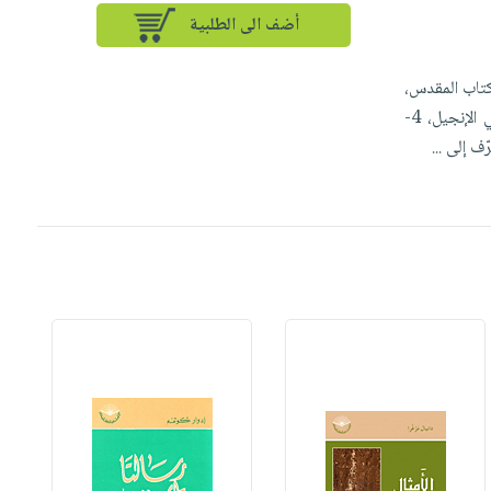
أضف الى الطلبية
ناقل كل ما يتعلق بالكتاب المقدس،
وقد جاء عناوين الكتب كالتالي: 1-أضواء على أناجيل الطفولة، 2-مَن أنت أيّها الإنسان؟، 3-المعجزات في الإنجيل، 4-
...