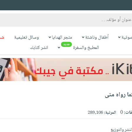
وتية
أطفال وناشئة
متجر الهدايا
وسائل تعليمية
شح
جديد
المطبخ والسفرة
انشر كتابك
ا رواه متى
قات:
0
المرتبة:
289,106
لنشر والتوزيع