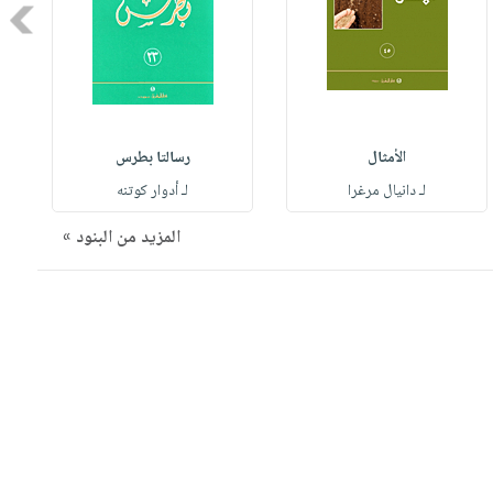
Next
الأمثال
رسالتا بطرس
لـ دانيال مرغرا
لـ أدوار كوتنه
المزيد من البنود »