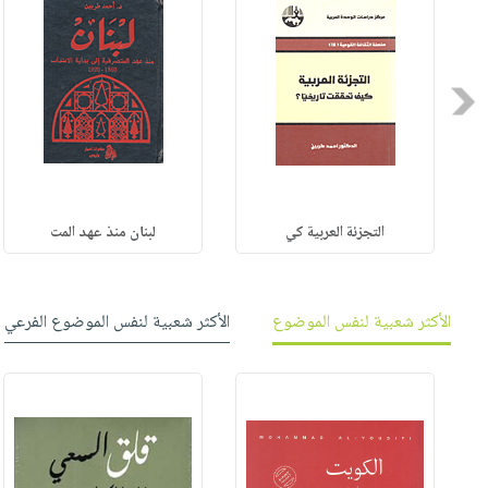
صابون
فيديوهات
عربة
أطفال
أسئلة
التسوق
مناسبات
يتكرر
Previous
طرحها
نشرة
الإصدارات
خدمات
نيل
وفرات
التجزئة العربية كي
لبنان منذ عهد المت
انشر
كتابك
تواصل
الأكثر شعبية لنفس الموضوع
الأكثر شعبية لنفس الموضوع الفرعي
معنا