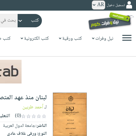
تسجيل دخول
كتب
ورقية
المواضيع
نيل وفرات
كتب ورقية
كتب الكترونية
كتب ص
صدر
كتب
حديثاً
الكترونية
الأكثر
الصفحة
مبيعاً
الرئيسية
كتب
جوائز
صدر
صوتية
شحن
حديثاً
الصفحة
لبنان منذ عهد المتصر
مخفض
الأكثر
الرئيسية
عروض
أطفال
لـ
أحمد طربين
مبيعاً
masmu3
خاصة
وناشئة
(0)
التعلي
كتب
بلا
صفحات
الناشر:
جامعة الدول العربية
مجانية
الصفحة
وسائل
حدود
مشوقة
النوع:
ورقي غلاف عادي
الرئيسية