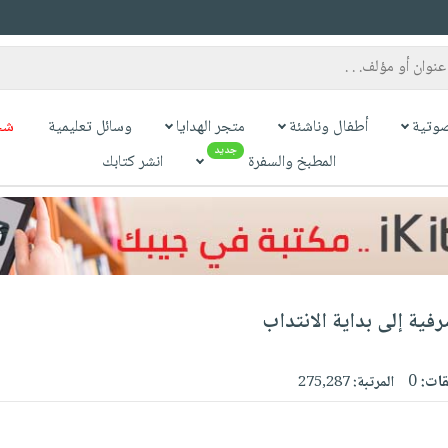
وتية
أطفال وناشئة
متجر الهدايا
وسائل تعليمية
شح
جديد
المطبخ والسفرة
انشر كتابك
فية إلى بداية الانتداب
قات:
0
المرتبة:
275,287