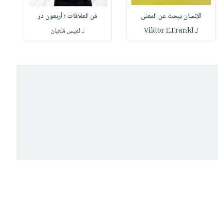
الإنسان يبحث عن المعنى
فن العلاقات ؛ أربعون در
لـ Viktor E.Frankl
لـ لميس شعبان