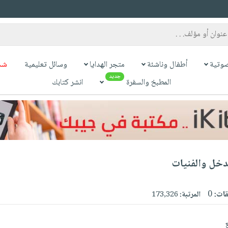
وتية
أطفال وناشئة
متجر الهدايا
وسائل تعليمية
شح
جديد
المطبخ والسفرة
انشر كتابك
تدخل والفنيات
قات:
0
المرتبة:
173,326
ع