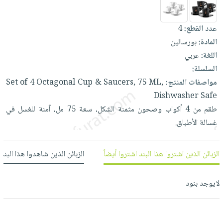
العناية
الأكثر
شحن
أدوات
بالأسنان
مبيعاً
مجاني
المائدة
عدد القطع:
4
الحمية
العودة
بنود
الأوعية
المادة:
بورسالين
والتغذية
للمدارس
مختارة
والتخزين
اللغة:
عربي
اشتراكات
اكسسوارات
السلسلة:
أدوات
كتب
كل
بحث
مواصفات المنتج:
ML,
75
Saucers,
&
Cup
Octagonal
4
of
Set
المطبخ
الاشتراكات
اكسسوارات
متقدم
Dishwasher
Safe
منزلية
صندوق
طقم
من
4
أكواب
وصحون
مثمنة
الشكل،
سعة
75
مل،
آمنة
للغسل
في
القراءة
اكسسوارات
غسالة
الأطباق.
نيل
iKitab
ملابس
وفرات
بلا
مطرزات
الزبائن الذين اشتروا هذا البند اشتروا أيضاً
الزبائن الذين شاهدوا هذا البند
حدود
عن
حقائب
حسابك
الشركة
حلي
لايوجد بنود
لائحة
سياسة
عناية
الأمنيات
الشركة
بالذات