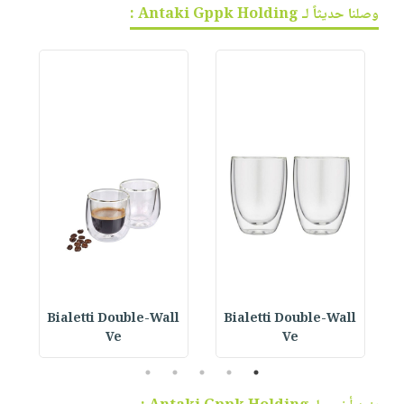
وصلنا حديثاً لـ Antaki Gppk Holding :
Bialetti Double-Wall
Bialetti Double-Wall
B
Ve
Ve
5
4
3
2
1