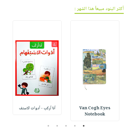
أكثر البنود مبيعاً هذا الشهر :
Van Cogh Eyes
أنا أركب - أدوات الاستف
 1
Notebook
5
4
3
2
1