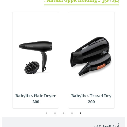
بنود أخرى لـ Antaki Gppk Holding :
r
Babyliss Hair Dryer
Babyliss Travel Dry
200
200
5
4
3
2
1