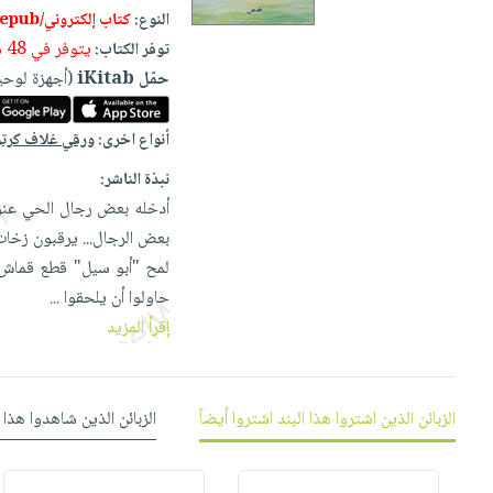
إختياراتنا
تعليمية
أسئلة
النوع:
كتاب إلكتروني/epub
إختياراتنا
المواضيع
iKitab
يتكرر
يتوفر في 48 ساعة
توفر الكتاب:
كتب
بلا
الأكثر
طرحها
حمّل iKitab
(أجهزة لوحي
أكاديمية
الصحة
حدود
مبيعاً
تحميل
والعناية
صندوق
أسئلة
إختياراتنا
masmu3
أنواع اخرى:
ورقي غلاف كرت
الشخصية
القراءة
يتكرر
وسائل
على
جديد
نبذة الناشر:
English
طرحها
تعليمية
Android
أدخله بعض رجال الحي عنوة ل
books
الكل
تحميل
صندوق
تحميل
بعض الرجال... يرقبون زخات ا
iKitab
أجهزة
القراءة
المطبخ
masmu3
لمح "أبو سيل" قطع قماش مت
على
العناية
والسفرة
على
جوائز
حاولوا أن يلحقوا
...
Android
جديد
الشخصية
Apple
إقرأ المزيد
تحميل
العناية
الكل
iKitab
وتصفيف
أواني
متجر
على
الشعر
الزبائن الذين اشتروا هذا البند اشتروا أيضاً
الزبائن الذين شاهدوا هذا 
الطهي
الهدايا
Apple
العناية
أدوات
بالجسم
أقسام
الخبز