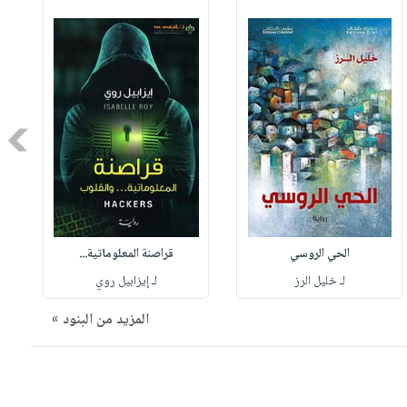
Next
الحي الروسي
قراصنة المعلوماتية...
لـ خليل الرز
لـ إيزابيل روي
المزيد من البنود »