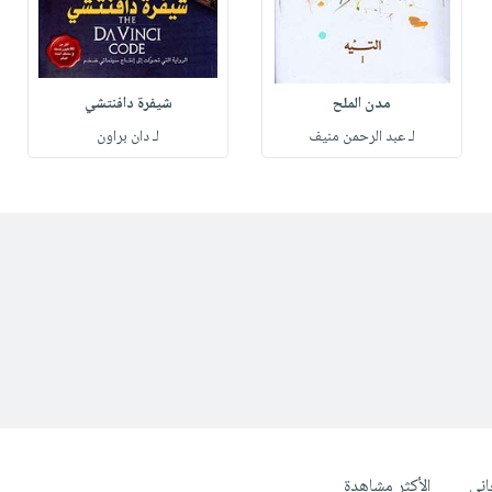
مدن الملح
شيفرة دافنتشي
لـ عبد الرحمن منيف
لـ دان براون
ني
الأكثر مشاهدة