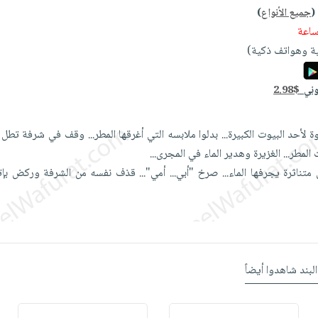
(
جميع الأنواع
)
ة وهواتف ذكية)
وني
2.98$
أحد البيوت الكبيرة... بدلوا ملابسه التي أغرقها المطر... وقف في شرفة تطل ع
لمطر... الغزيرة وهدير الماء في المجرى...
ناثرة يجرفها الماء... صرخ "أبي... أمي"... قذف نفسه من الشرفة وركض بإتج
البند شاهدوا أيضاً