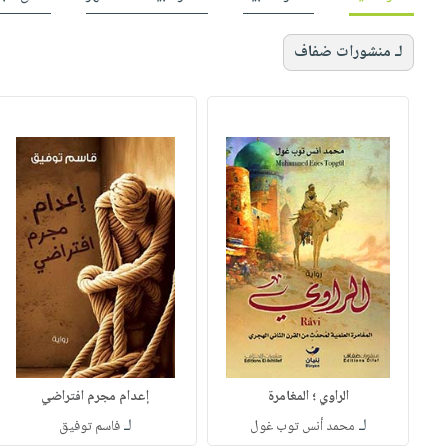
لـ منشورات ضفاف
الراوي ؛ المغامرة
إعدام مجرم افتراضي
لـ
لـ
محمد أنس توب غول
فاسم توفيق