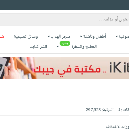
وتية
أطفال وناشئة
متجر الهدايا
وسائل تعليمية
شح
جديد
المطبخ والسفرة
انشر كتابك
قات:
0
المرتبة:
297,523
رات الاختلاف