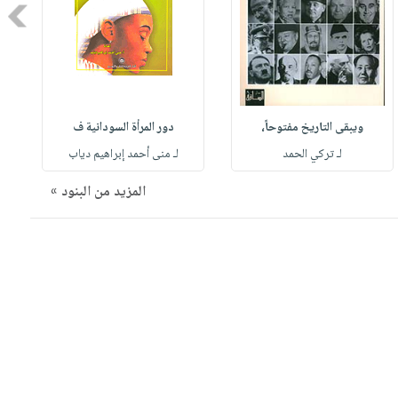
Next
ويبقى التاريخ مفتوحاً،
دور المرأة السودانية ف
لـ تركي الحمد
لـ منى أحمد إبراهيم دياب
المزيد من البنود »