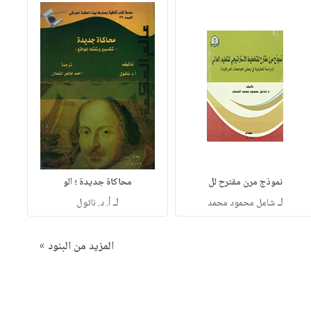
نموذج مرن مقترح لل
محاكاة جديدة ؛ الو
لـ
لـ
شامل محمود محمد
أ. د. ناتول
المزيد من البنود »