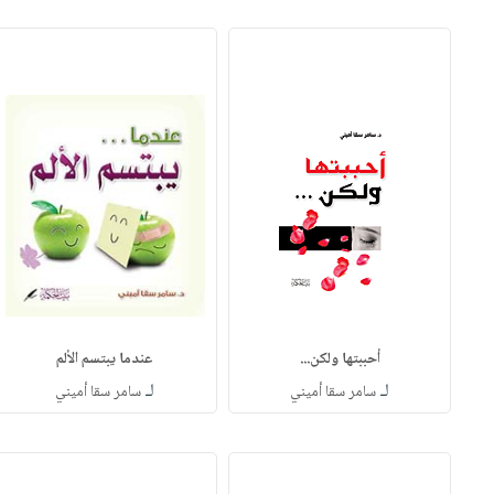
أحببتها ولكن...
عندما يبتسم الألم
لـ
لـ
سامر سقا أميني
سامر سقا أميني