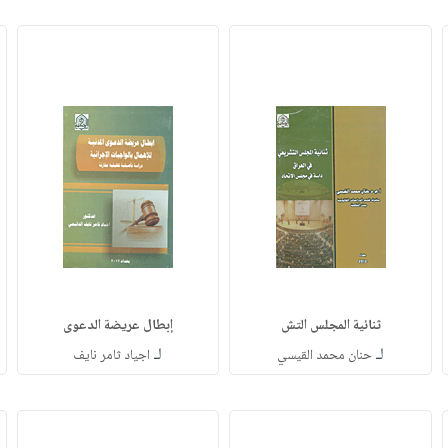
ثنائية المجلس التش
إبطال عريضة الدعوى
لـ
لـ
حنان محمد القيسي
اجياد ثامر نايف