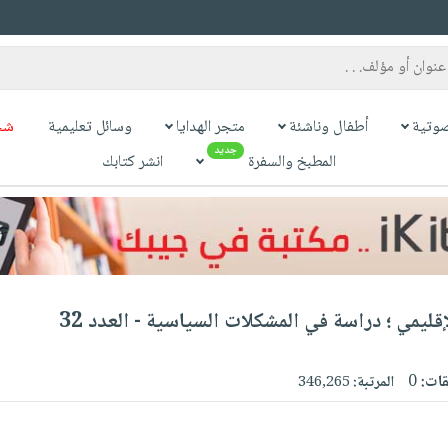
وتية
أطفال وناشئة
متجر الهدايا
وسائل تعليمية
شح
جديد
المطبخ والسفرة
انشر كتابك
ليمي ؛ دراسة في المشكلات السياسية - العدد 32
قات:
0
المرتبة:
346,265