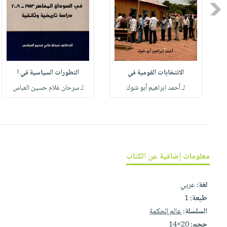
العناية
الأكثر
شحن
Previous
أدوات
بالأسنان
مبيعاً
مجاني
المائدة
الحمية
العودة
بنود
الأوعية
والتغذية
للمدارس
مختارة
والتخزين
اشتراكات
اكسسوارات
أدوات
الانتخابات القومية في
التطورات السياسية في ا
كتب
كل
بحث
المطبخ
لـ أحمد ابراهيم أبو شوك
لـ سرحان غلام حسين العباس
الاشتراكات
اكسسوارات
متقدم
منزلية
صندوق
القراءة
اكسسوارات
iKitab
ملابس
نيل
بلا
مطرزات
معلومات إضافية عن الكتاب
وفرات
حدود
حقائب
عن
حسابك
لغة:
عربي
حلي
الشركة
طبعة:
1
عناية
لائحة
سياسة
السلسلة:
عالم الحكمة
بالذات
الأمنيات
الشركة
حجم:
20×14