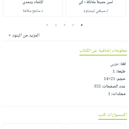
لسن جميعاً ملائكة ؛ كي
الإلحاد يتحدى
صابون
فيديوهات
عربة
لـ سيلفي تيننباوم
لـ سامح سلامة
أطفال
أسئلة
التسوق
مناسبات
يتكرر
5
4
3
2
1
طرحها
نشرة
المزيد من البنود »
الإصدارات
خدمات
نيل
معلومات إضافية عن الكتاب
وفرات
انشر
لغة:
عربي
كتابك
طبعة:
1
حجم:
21×14
تواصل
عدد الصفحات:
352
معنا
مجلدات:
1
اكسسوارات كتب