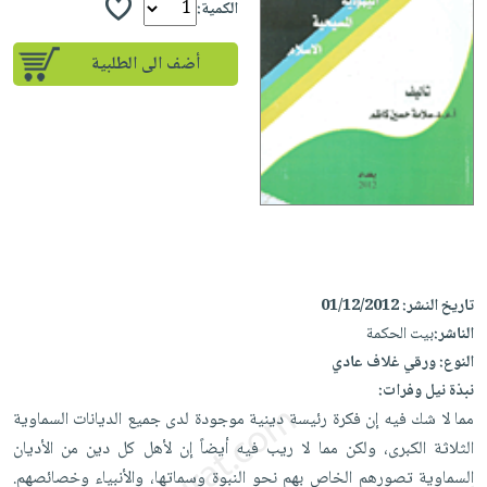
إختياراتنا
تعليمية
الكمية:
أسئلة
إختياراتنا
المواضيع
iKitab
يتكرر
كتب
أضف الى الطلبية
بلا
الأكثر
طرحها
أكاديمية
الصحة
حدود
مبيعاً
تحميل
والعناية
صندوق
أسئلة
إختياراتنا
masmu3
الشخصية
القراءة
يتكرر
وسائل
على
جديد
English
طرحها
تعليمية
Android
books
الكل
تحميل
صندوق
تحميل
iKitab
أجهزة
القراءة
المطبخ
masmu3
على
العناية
والسفرة
على
جوائز
تاريخ النشر:
01/12/2012
Android
جديد
الشخصية
Apple
الناشر:
بيت الحكمة
تحميل
العناية
الكل
النوع:
ورقي غلاف عادي
iKitab
وتصفيف
أواني
نبذة نيل وفرات:
متجر
على
الشعر
مما لا شك فيه إن فكرة رئيسة دينية موجودة لدى جميع الديانات السماوية
الطهي
الهدايا
Apple
العناية
الثلاثة الكبرى، ولكن مما لا ريب فيه أيضاً إن لأهل كل دين من الأديان
أدوات
بالجسم
أقسام
السماوية تصورهم الخاص بهم نحو النبوة وسماتها، والأنبياء وخصائصهم.
الخبز