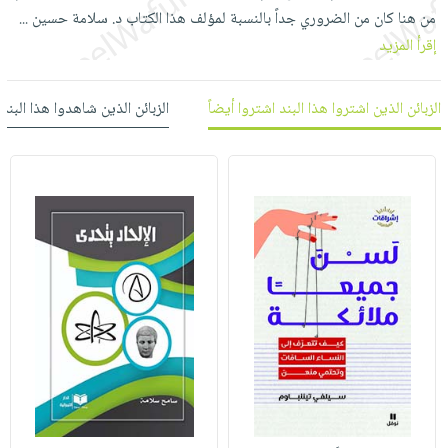
العناية
الأكثر
شحن
من هنا كان من الضروري جداً بالنسبة لمؤلف هذا الكتاب د. سلامة حسين
...
أدوات
بالأسنان
مبيعاً
مجاني
إقرأ المزيد
المائدة
الحمية
العودة
بنود
الأوعية
والتغذية
للمدارس
الزبائن الذين اشتروا هذا البند اشتروا أيضاً
الزبائن الذين شاهدوا هذا البند
مختارة
والتخزين
اشتراكات
اكسسوارات
أدوات
كتب
كل
بحث
المطبخ
الاشتراكات
اكسسوارات
متقدم
منزلية
صندوق
القراءة
اكسسوارات
iKitab
ملابس
نيل
بلا
مطرزات
وفرات
حدود
حقائب
عن
حسابك
حلي
الشركة
عناية
لائحة
سياسة
بالذات
الأمنيات
الشركة