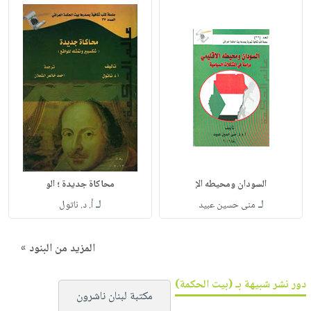
السودان ومحيطه الإ
محاكاة جديدة ؛ الو
لـ
لـ
منى حسين عبيد
أ. د. ناتول
المزيد من البنود »
دور نشر شبيهة بـ (بيت الحكمة)
مكتبة لبنان ناشرون