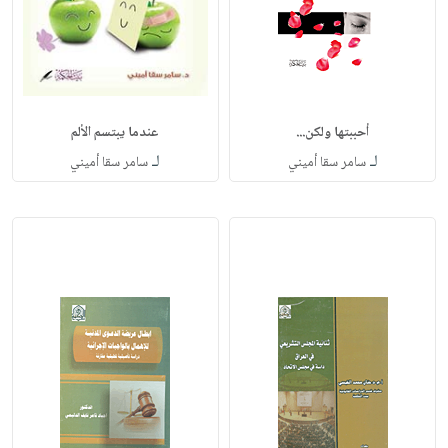
أحببتها ولكن...
عندما يبتسم الألم
لـ
لـ
سامر سقا أميني
سامر سقا أميني