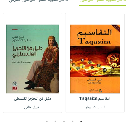
التقاسيم Taqasim
دليل فن التطريز الفلسطي
لـ علي كسروان
لـ نبيل عناني
5
4
3
2
1