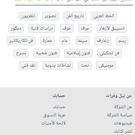
الخط العربي
تاريخ الفن
تصوير
تلفزيون
تنسييق الأزهار
حرف
خزف
دراسات فنية
ديكور
رسم
زخارف
سينما
عام
عمارة
فن الكاريكاتير
فن تشكيلي
فنون إسلامية
فنون شعبية
مسرح
موسيقى
نحت
نشاطات يدوية
نقد فني
عن نيل وفرات
حسابك
عن الشركة
حسابك
سياسة الشركة
عربة التسوق
فيديوهات
لائحة الأمنيات
انشر كتابك