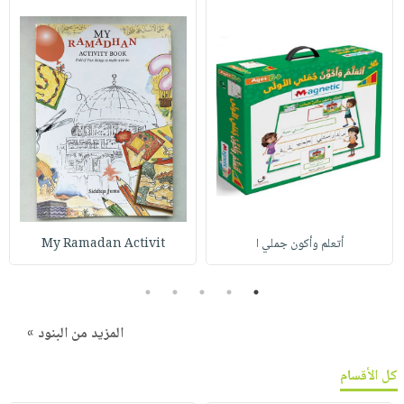
أتعلم وأكون جملي ا
My Ramadan Activit
5
4
3
2
1
المزيد من البنود »
كل الأقسام