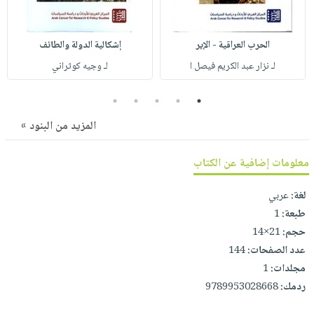
صابون
فيديوهات
عربة
أطفال
أسئلة
التسوق
الحرب العراقية - الإير
إشكالية الدولة والطائف
مناسبات
يتكرر
لـ نزار عبد الكريم فيصل ا
لـ وجيه كوثراني
طرحها
نشرة
الإصدارات
خدمات
5
4
3
2
1
نيل
المزيد من البنود »
وفرات
انشر
معلومات إضافية عن الكتاب
كتابك
تواصل
لغة:
عربي
معنا
طبعة:
1
حجم:
21×14
عدد الصفحات:
144
مجلدات:
1
ردمك:
9789953028668