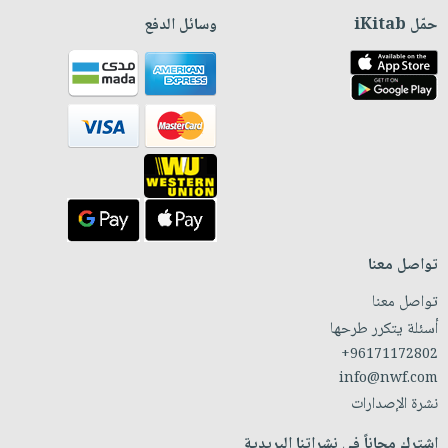
حمّل iKitab
وسائل الدفع
تواصل معنا
تواصل معنا
أسئلة يتكرر طرحها
+96171172802
info@nwf.com
نشرة الإصدارات
اشترك مجاناً في نشراتنا البريدية