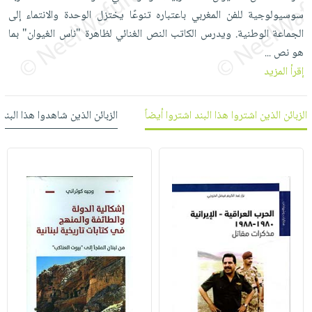
العناية
الأكثر
شحن
سوسيولوجية للفن المغربي باعتباره تنوعًا يختزل الوحدة والانتماء إلى
أدوات
بالأسنان
مبيعاً
مجاني
الجماعة الوطنية. ويدرس الكاتب النص الغنائي لظاهرة "ناس الغيوان" بما
المائدة
الحمية
العودة
هو نص
...
بنود
الأوعية
والتغذية
للمدارس
إقرأ المزيد
مختارة
والتخزين
اشتراكات
اكسسوارات
أدوات
كتب
كل
بحث
الزبائن الذين اشتروا هذا البند اشتروا أيضاً
الزبائن الذين شاهدوا هذا البند
المطبخ
الاشتراكات
اكسسوارات
متقدم
منزلية
صندوق
القراءة
اكسسوارات
iKitab
ملابس
نيل
بلا
مطرزات
وفرات
حدود
حقائب
عن
حسابك
حلي
الشركة
عناية
لائحة
سياسة
بالذات
الأمنيات
الشركة