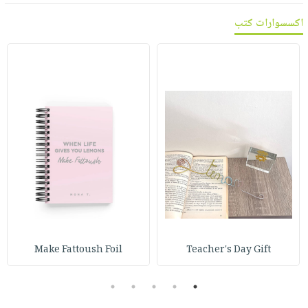
اكسسوارات كتب
Make Fattoush Foil
Teacher's Day Gift
5
4
3
2
1