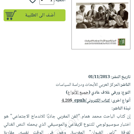
إختياراتنا
الكمية:
تعليمية
أسئلة
إختياراتنا
المواضيع
iKitab
يتكرر
أضف الى الطلبية
كتب
بلا
الأكثر
طرحها
أكاديمية
الصحة
حدود
مبيعاً
تحميل
والعناية
صندوق
أسئلة
إختياراتنا
masmu3
الشخصية
القراءة
يتكرر
وسائل
على
جديد
English
طرحها
تعليمية
Android
books
الكل
تحميل
صندوق
تحميل
iKitab
أجهزة
القراءة
المطبخ
masmu3
على
العناية
تاريخ النشر:
01/11/2013
والسفرة
على
جوائز
Android
الناشر:
المركز العربي للأبحاث ودراسة السياسات
جديد
الشخصية
Apple
النوع:
ورقي غلاف عادي (
جميع الأنواع
)
تحميل
العناية
الكل
أنواع اخرى:
كتاب إلكتروني/epub
4.20$
iKitab
وتصفيف
أواني
متجر
نبذة الناشر:
على
الشعر
الطهي
إن كتاب الباحث محمد همام "الفن المغربي جاذبًا للاندماج الاجتماعي" هو
الهدايا
Apple
العناية
اختبار سوسيولوجي للتنوع الإيقاعي والموسيقي الذي يحمله النص الغنائي
أدوات
بالجسم
أقسام
لفرقة "ناس الغيوان" المغربية. وهو، في الوقت نفسه، مقاربة
الخبز