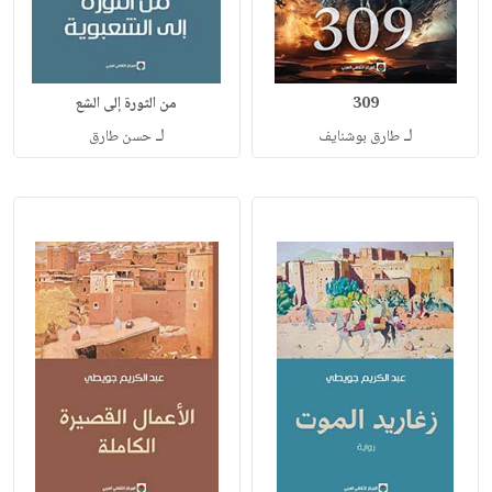
309
من الثورة إلى الشع
لـ
لـ
طارق بوشنايف
حسن طارق