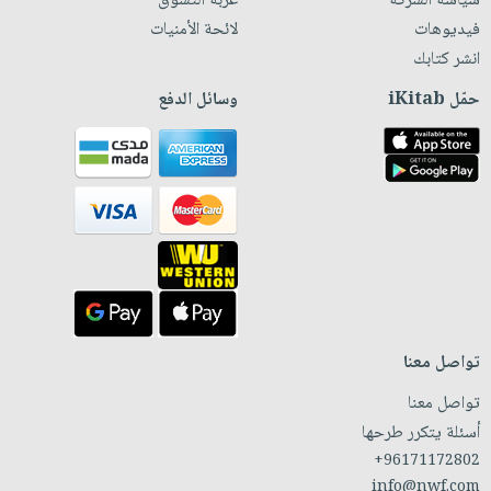
سياسة الشركة
عربة التسوق
فيديوهات
لائحة الأمنيات
انشر كتابك
حمّل iKitab
وسائل الدفع
تواصل معنا
تواصل معنا
أسئلة يتكرر طرحها
+96171172802
info@nwf.com