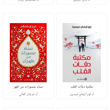
مكتبة دقات القلب
نساء جسورات من طهر
لـ
لـ
لورا إيماي ميسين
مرجان كمالي