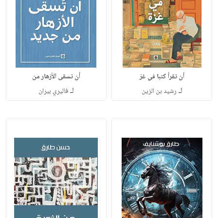
أن تقرأ كتبا في غز
أن تسقى الأزهار من
لـ
لـ
رشيد بن الزين
فاليري بيران