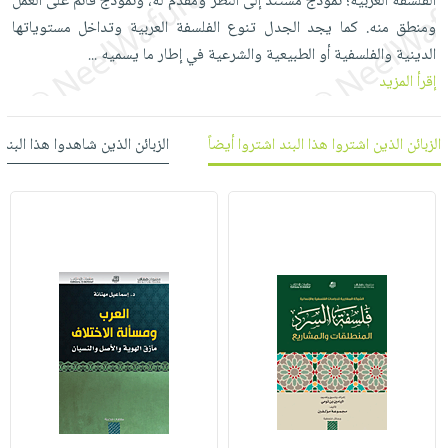
الفلسفة العربية؛ نموذج مستند إلى النظر ومقدم له، ونموذج قائم على العمل
العناية
الأكثر
شحن
أدوات
ومنطق منه. كما يجد الجدل تنوع الفلسفة العربية وتداخل مستوياتها
بالأسنان
مبيعاً
مجاني
المائدة
الدينية والفلسفية أو الطبيعية والشرعية في إطار ما يسميه
...
الحمية
العودة
بنود
إقرأ المزيد
الأوعية
والتغذية
للمدارس
مختارة
والتخزين
اشتراكات
اكسسوارات
أدوات
الزبائن الذين اشتروا هذا البند اشتروا أيضاً
الزبائن الذين شاهدوا هذا البند
كتب
كل
بحث
المطبخ
الاشتراكات
اكسسوارات
متقدم
منزلية
صندوق
القراءة
اكسسوارات
iKitab
ملابس
نيل
بلا
مطرزات
وفرات
حدود
حقائب
عن
حسابك
حلي
الشركة
عناية
لائحة
سياسة
بالذات
الأمنيات
الشركة