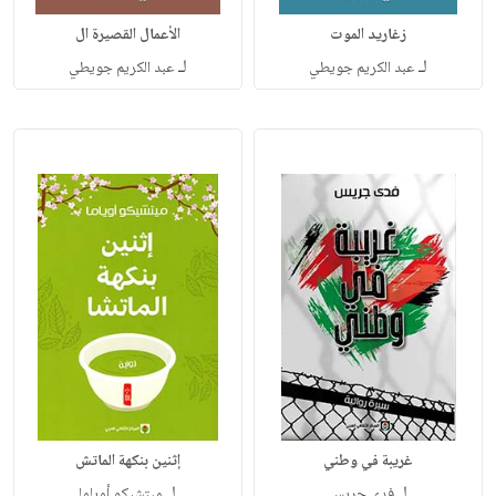
زغاريد الموت
الأعمال القصيرة ال
لـ
لـ
عبد الكريم جويطي
عبد الكريم جويطي
غريبة في وطني
إثنين بنكهة الماتش
لـ
لـ
فدى جريس
ميتشيكو أوياما