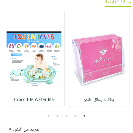
وسائل تعليمية
بطاقات رسائل اطمئن
Crocodile Water Ma
5
4
3
2
1
المزيد من البنود »