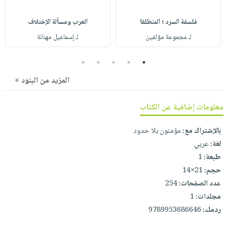
صابون
فيديوهات
عربة
أطفال
فلسفة السرد ؛ المنطلقا
العرب ومسألة الإختلاف
أسئلة
التسوق
مناسبات
يتكرر
لـ مجموعة مؤلفين
لـ إسماعيل مهنانة
طرحها
نشرة
5
4
3
2
1
الإصدارات
خدمات
المزيد من البنود »
نيل
وفرات
معلومات إضافية عن الكتاب
انشر
كتابك
بالإشتراك مع:
مؤمنون بلا حدود
تواصل
لغة:
عربي
معنا
طبعة:
1
حجم:
21×14
عدد الصفحات:
254
مجلدات:
1
ردمك:
9789953686646