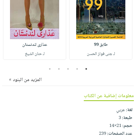
صابون
فيديوهات
عربة
أطفال
أسئلة
التسوق
مناسبات
يتكرر
طرحها
نشرة
الإصدارات
خدمات
طابق 99
عذارى لندنستان
نيل
لـ جنى فواز الحسن
لـ حنان الشيخ
وفرات
انشر
5
4
3
2
1
كتابك
المزيد من البنود »
تواصل
معنا
معلومات إضافية عن الكتاب
لغة:
عربي
طبعة:
3
حجم:
21×14
عدد الصفحات:
239