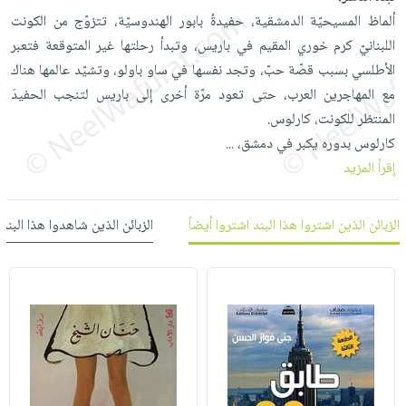
العناية
الأكثر
شحن
ألماظ المسيحيّة الدمشقية، حفيدةُ بابور الهندوسيّة، تتزوّج من الكونت
أدوات
بالأسنان
مبيعاً
مجاني
اللبنانيّ كرم خوري المقيم في باريس، وتبدأ رحلتها غير المتوقعة فتعبر
المائدة
الحمية
العودة
الأطلسي بسبب قصّة حبّ، وتجد نفسها في ساو باولو، وتشيّد عالمها هناك
بنود
الأوعية
والتغذية
للمدارس
مع المهاجرين العرب، حتى تعود مرّة أخرى إلى باريس لتنجب الحفيدَ
مختارة
والتخزين
اشتراكات
اكسسوارات
المنتظر للكونت، كارلوس.
أدوات
كتب
كل
كارلوس بدوره يكبر في دمشق،
...
بحث
المطبخ
الاشتراكات
إقرأ المزيد
اكسسوارات
متقدم
منزلية
صندوق
القراءة
اكسسوارات
الزبائن الذين اشتروا هذا البند اشتروا أيضاً
الزبائن الذين شاهدوا هذا البند
iKitab
ملابس
نيل
بلا
مطرزات
وفرات
حدود
حقائب
عن
حسابك
حلي
الشركة
عناية
لائحة
سياسة
بالذات
الأمنيات
الشركة