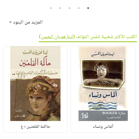
5
4
3
2
1
المزيد من البنود »
الكتب الأكثر شعبية لنفس المؤلف (
لينا هويان الحسن
)
ألماس ونساء
حاكمة القلعتين ؛ ع