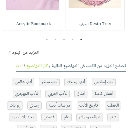
Resin Tray : صينية
Acrylic Bookmark :
5
4
3
2
1
المزيد من البنود »
تصفح المزيد من الكتب في المواضيع التالية /
كل المواضيع
/
أدب
أدب إسلامي
أدب رحلات
أدب ساخر
أدب عالمي
أعمال كاملة
أمثال
الأدب العربي
الأدب المهجري
الخطب
تاريخ الأدب
دراسات أدبية
رسائل
روايات
شعر
طرائف ونوادر
عام
قصص
مختارات أدبية