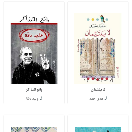
لا يلتئمان
بائع التذاكر
لـ
لـ
هدى حمد
وليد دقة