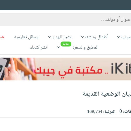
وتية
أطفال وناشئة
متجر الهدايا
وسائل تعليمية
شح
جديد
المطبخ والسفرة
انشر كتابك
يان الوضعية القديمة
قات:
0
المرتبة:
168,754