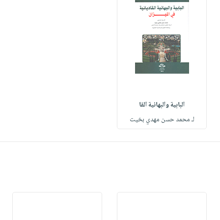
البابية والبهائية القا
لـ محمد حسن مهدي بخيت