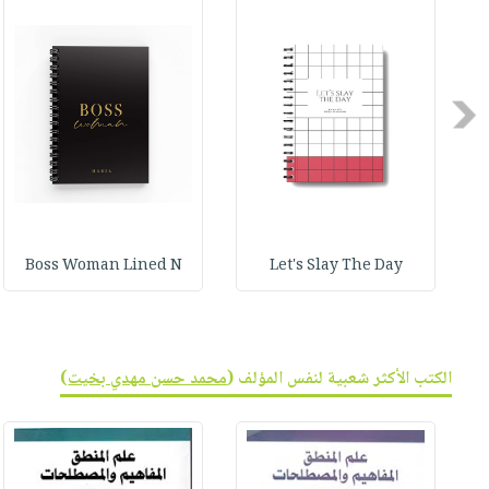
صابون
فيديوهات
عربة
أطفال
أسئلة
التسوق
مناسبات
يتكرر
طرحها
Previous
نشرة
الإصدارات
خدمات
نيل
وفرات
انشر
Boss Woman Lined N
Let's Slay The Day
كتابك
تواصل
معنا
الكتب الأكثر شعبية لنفس المؤلف (
محمد حسن مهدي بخيت
)