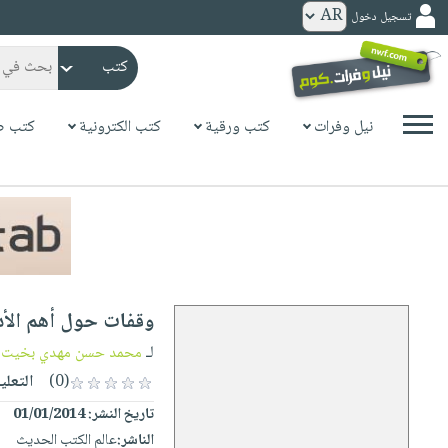
تسجيل دخول
كتب
ورقية
المواضيع
نيل وفرات
كتب ورقية
كتب الكترونية
كتب ص
صدر
كتب
حديثاً
الكترونية
الأكثر
الصفحة
مبيعاً
الرئيسية
كتب
جوائز
صدر
صوتية
شحن
حديثاً
الصفحة
وقفات حول أهم الأد
مخفض
الأكثر
الرئيسية
عروض
أطفال
لـ
محمد حسن مهدي بخيت
مبيعاً
masmu3
خاصة
وناشئة
(0)
التعلي
كتب
بلا
صفحات
تاريخ النشر:
01/01/2014
مجانية
الصفحة
وسائل
حدود
مشوقة
الناشر:
عالم الكتب الحديث
الرئيسية