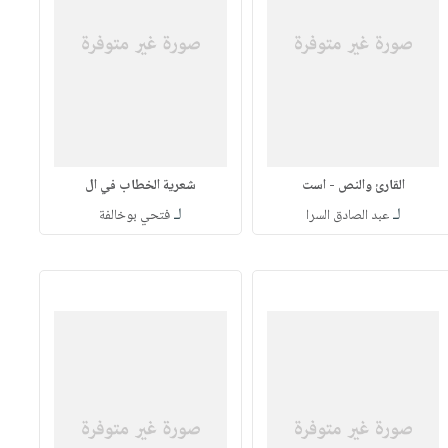
القارئ والنص - است
شعرية الخطاب في ال
لـ
لـ
عبد الصادق السرا
فتحي بوخالفة