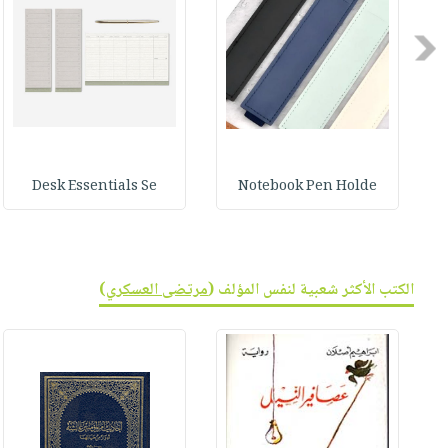
صابون
فيديوهات
عربة
أطفال
Previous
أسئلة
التسوق
مناسبات
يتكرر
طرحها
نشرة
الإصدارات
خدمات
نيل
وفرات
Desk Essentials Se
Notebook Pen Holde
انشر
كتابك
تواصل
الكتب الأكثر شعبية لنفس المؤلف (
مرتضى العسكري
)
معنا