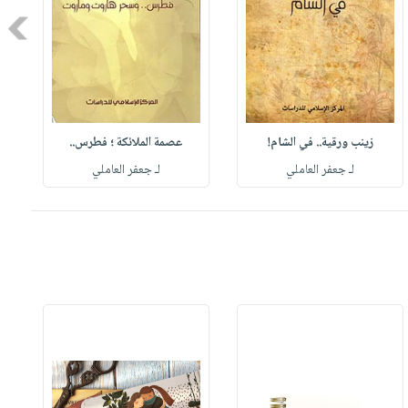
Next
زينب ورقية.. في الشام!
عصمة الملائكة ؛ فطرس..
لـ جعفر العاملي
لـ جعفر العاملي