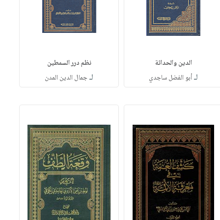
الدين والحداثة
نظم درر السمطين
لـ
لـ
أبو الفضل ساجدي
جمال الدين المدن