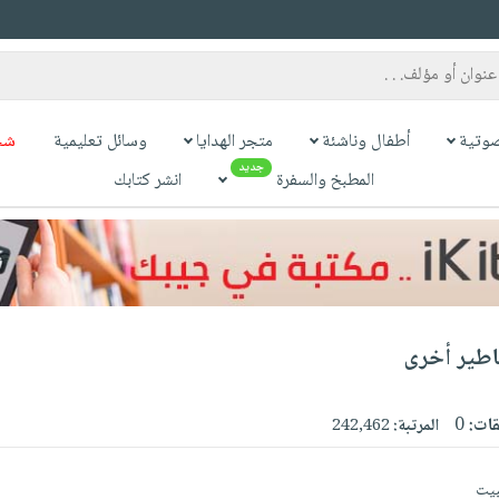
وتية
أطفال وناشئة
متجر الهدايا
وسائل تعليمية
شح
جديد
المطبخ والسفرة
انشر كتابك
ساطير أخرى
قات:
0
المرتبة:
242,462
بيت