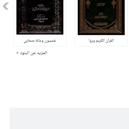
Next
القرآن الكريم وروا
خمسون ومائة صحابي
المزيد من البنود »