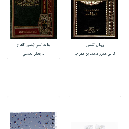
رجال الكشى
بنات النبي (صلى الله ع
لـ ابي عمرو محمد بن عمر ب
لـ جعفر العاملي