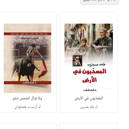
المعذبون في الأرض
ولا تزال الشمس تشر
لـ
لـ
طه حسين
أرنست همنغواي