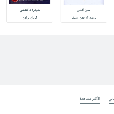
مدن الملح
شيفرة دافنتشي
لـ عبد الرحمن منيف
لـ دان براون
ني
الأكثر مشاهدة