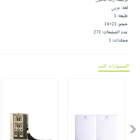
صابون
فيديوهات
لغة:
عربي
عربة
أطفال
أسئلة
طبعة:
1
التسوق
مناسبات
يتكرر
حجم:
21×14
طرحها
عدد الصفحات:
271
نشرة
مجلدات:
1
الإصدارات
خدمات
نيل
وفرات
اكسسوارات كتب
انشر
كتابك
تواصل
معنا
Previous