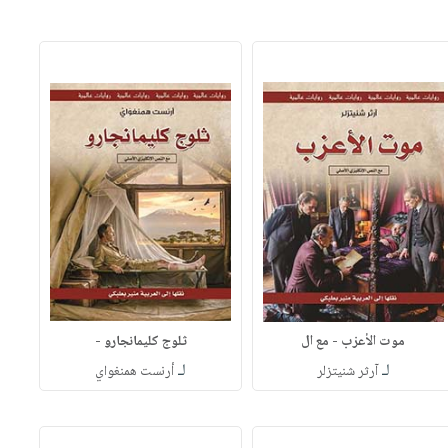
موت الأعزب - مع ال
ثلوج كليمانجارو -
لـ
لـ
آرثر شنيتزلر
أرنست همنغواي