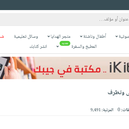
وتية
أطفال وناشئة
متجر الهدايا
وسائل تعليمية
شح
جديد
المطبخ والسفرة
انشر كتابك
فى وتطرف
قات:
0
المرتبة:
9,491