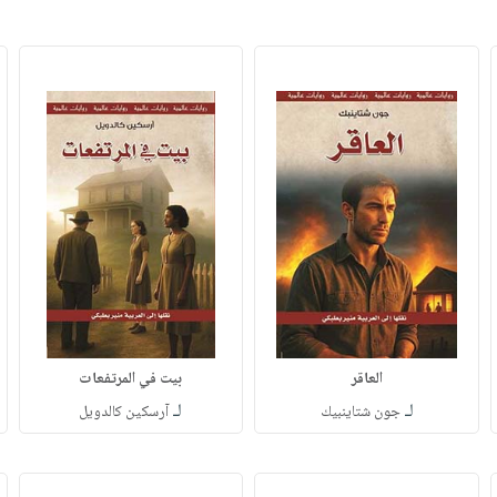
العاقر
بيت في المرتفعات
لـ
لـ
جون شتاينبيك
آرسكين كالدويل