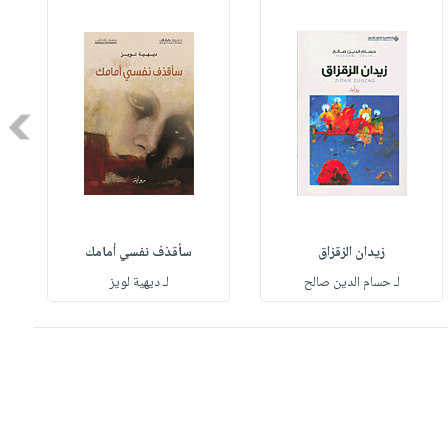
Next
زيدان الزقزاق
سأقذف نفسي أمامك
لـ حسام الدين صالح
لـ ديهية لويز