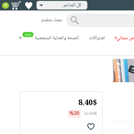
كل المتاجر
0
بحث متقدم
جديد
ن مجاني
اشتراكات
الصحة والعناية الشخصية
8.40$
%30
12.00$