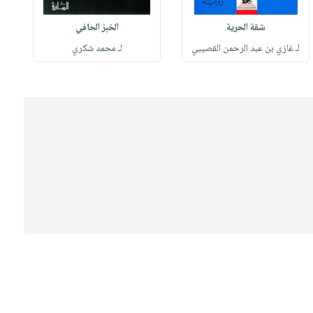
شقة الحرية
الخبز الحافي
لـ غازي بن عبد الرحمن القصيبي
لـ محمد شكري
ل