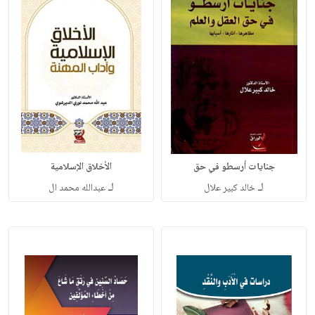
جنايات أرسطو في حق
الأخلاق الإسلامية
لـ
لـ
خالد كبير علال
عبدالله محمد ال