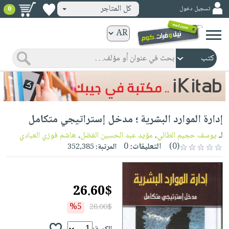
كل المتاجر
تسجيل دخول
0
كتب
ورقية
المواضيع
صدر
كتب
حديثاً
الكترونية
الأكثر
الصفحة
إدارة الموارد البشرية ؛ مدخل إستراتيجي متكامل
مبيعاً
الرئيسية
كتب
جوائز
لـ
يوسف حجيم الطائي
،
مؤيد عبد الحسين الفضل
،
هاشم فوزي العبادي
صدر
صوتية
(0)
التعليقات:
0
المرتبة:
352,385
شحن
حديثاً
الصفحة
مخفض
الأكثر
الرئيسية
عروض
أطفال
مبيعاً
26.60$
masmu3
خاصة
وناشئة
كتب
بلا
%5
28.00$
صفحات
مجانية
الصفحة
وسائل
حدود
مشوقة
الرئيسية