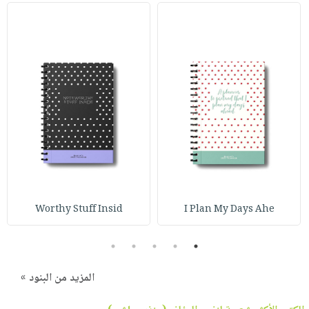
Worthy Stuff Insid
I Plan My Days Ahe
5
4
3
2
1
المزيد من البنود »