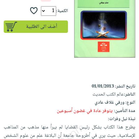
إختياراتنا
تعليمية
أسئلة
إختياراتنا
المواضيع
iKitab
الكمية:
يتكرر
كتب
بلا
الأكثر
طرحها
أكاديمية
الصحة
أضف الى الطلبية
حدود
مبيعاً
تحميل
والعناية
صندوق
أسئلة
إختياراتنا
masmu3
الشخصية
القراءة
يتكرر
وسائل
على
جديد
English
طرحها
تعليمية
Android
books
الكل
تحميل
صندوق
تحميل
iKitab
أجهزة
القراءة
المطبخ
masmu3
على
العناية
والسفرة
على
جوائز
تاريخ النشر:
01/01/2013
Android
جديد
الشخصية
Apple
الناشر:
عالم الكتب الحديث
تحميل
العناية
الكل
النوع:
ورقي غلاف عادي
iKitab
وتصفيف
يتوفر عادة في غضون أسبوعين
مدة التأمين:
أواني
متجر
على
الشعر
نبذة نيل وفرات:
الطهي
الهدايا
Apple
العناية
يطرح هذا الكتاب بشكل رئيس القضايا لم يبرأ منها مذهب من المذاهب
أدوات
بالجسم
أقسام
الإسلامية، حيث يرى في أطروحة جامعة أن البلاغة علم من علوم الشخص
الخبز