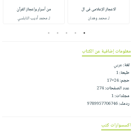
صابون
فيديوهات
عربة
الاعجاز الإعلامى فى ال
من أسرار وإعجاز القرآن
أطفال
أسئلة
التسوق
لـ محمد وهدان
لـ محمد أديب النابلسي
مناسبات
يتكرر
طرحها
نشرة
5
4
3
2
1
الإصدارات
خدمات
نيل
معلومات إضافية عن الكتاب
وفرات
انشر
لغة:
عربي
كتابك
طبعة:
1
حجم:
24×17
تواصل
عدد الصفحات:
274
معنا
مجلدات:
1
ردمك:
9789957706746
اكسسوارات كتب