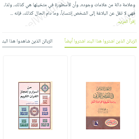
العناية
الأكثر
وعلامة دالة من علامات وجوده، وأن الأسطورة في متخيلها هي كذلك، ولذا،
شحن
أدوات
بالأسنان
مبيعاً
فهي لا تقل عن البلاغة إلى الشخص إنتساباً، وما دام الحال كذلك، فإنه
مجاني
...
المائدة
الحمية
إقرأ المزيد
العودة
بنود
الأوعية
والتغذية
للمدارس
مختارة
والتخزين
اشتراكات
اكسسوارات
الزبائن الذين اشتروا هذا البند اشتروا أيضاً
الزبائن الذين شاهدوا هذا البند
أدوات
كتب
كل
بحث
المطبخ
الاشتراكات
اكسسوارات
متقدم
منزلية
صندوق
القراءة
اكسسوارات
iKitab
ملابس
نيل
بلا
مطرزات
وفرات
حدود
حقائب
عن
حسابك
حلي
الشركة
عناية
لائحة
سياسة
بالذات
الأمنيات
الشركة